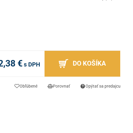
2,38 €
DO KOŠÍKA
s DPH
Obľúbené
Porovnať
Opýtať sa predajcu