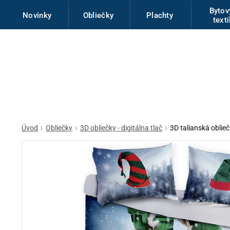
Byto
Novinky
Obliečky
Plachty
texti
Úvod
Obliečky
3D obliečky - digitálna tlač
3D talianská oblie