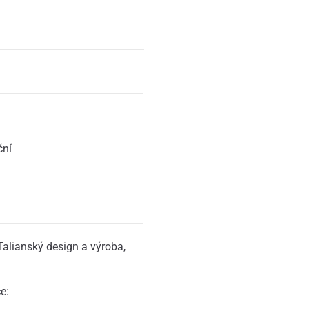
ční
Talianský design a výroba,
e: