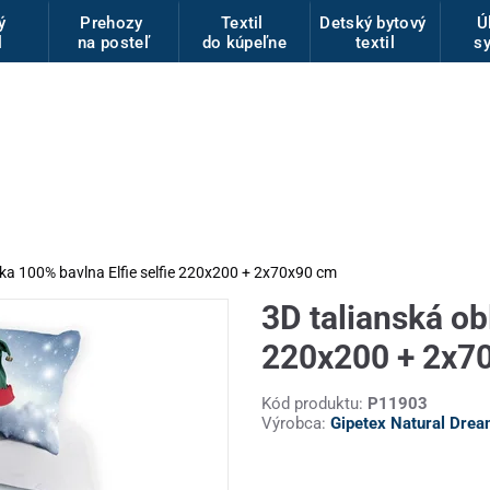
vý
Prehozy
Textil
Detský bytový
Ú
l
na posteľ
do kúpeľne
textil
s
čka 100% bavlna Elfie selfie 220x200 + 2x70x90 cm
3D talianská ob
220x200 + 2x7
Kód produktu:
P11903
Výrobca:
Gipetex Natural Dre