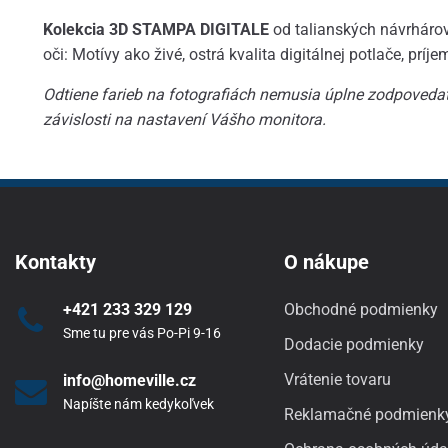
Kolekcia 3D STAMPA DIGITALE
od talianských návrhárov
oči: Motívy ako živé, ostrá kvalita digitálnej potlače, príj
Odtiene farieb na fotografiách nemusia úplne zodpovedať 
závislosti na nastavení Vášho monitora.
Kontakty
O nákupe
+421 233 329 129
Obchodné podmienky
Sme tu pre vás Po-Pi 9-16
Dodacie podmienky
Vrátenie tovaru
info@homeville.cz
Napíšte nám kedykoľvek
Reklamačné podmienk