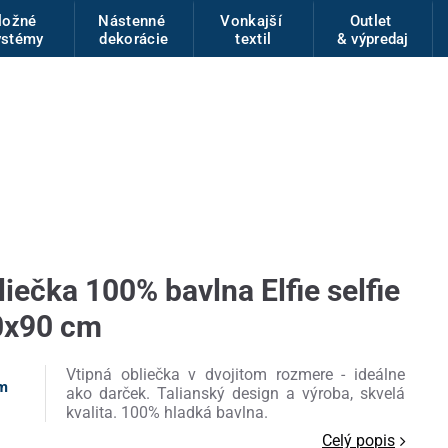
ložné
Nástenné
Vonkajší
Outlet
ystémy
dekorácie
textil
& výpredaj
liečka 100% bavlna Elfie selfie
0x90 cm
Vtipná obliečka v dvojitom rozmere - ideálne
am
ako darček. Talianský design a výroba, skvelá
kvalita. 100% hladká bavlna.
Celý popis