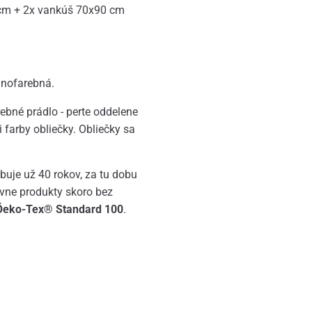
 cm + 2x vankúš 70x90 cm
dnofarebná.
bné prádlo - perte oddelene
 farby obliečky. Obliečky sa
uje už 40 rokov, za tu dobu
ívne produkty skoro bez
t Öeko-Tex® Standard 100
.