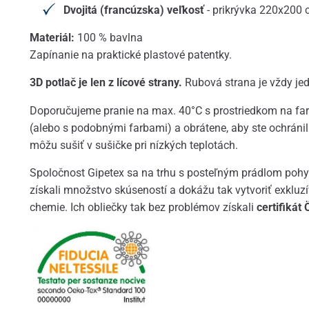
Dvojitá (francúzska) veľkosť
- prikrývka 220x200
Materiál:
100 % bavlna
Zapínanie na praktické plastové patentky.
3D potlač je len z lícové strany.
Rubová strana je vždy je
Doporučujeme pranie na max. 40°C s prostriedkom na fare
(alebo s podobnými farbami) a obrátene, aby ste ochránili
môžu sušiť v sušičke pri nízkých teplotách.
Spoločnost Gipetex sa na trhu s posteľným prádlom pohyb
získali množstvo skúseností a dokážu tak vytvoriť exkluz
chemie. Ich obliečky tak bez problémov získali
certifiká