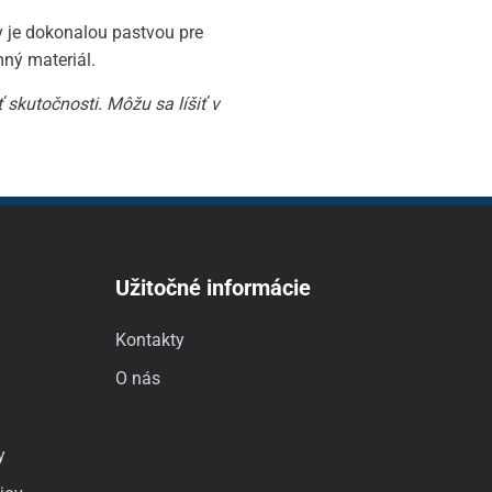
 je dokonalou pastvou pre
emný materiál.
skutočnosti. Môžu sa líšiť v
Užitočné informácie
Kontakty
O nás
y