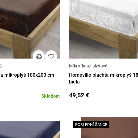
á
Mikroflanel plyšová
Do košíka
Detail
Do 
ta mikroplyš 180x200 cm
Homeville plachta mikroplyš 
biela
49,52 €
Skladom
POSLEDNÍ ŠANCE