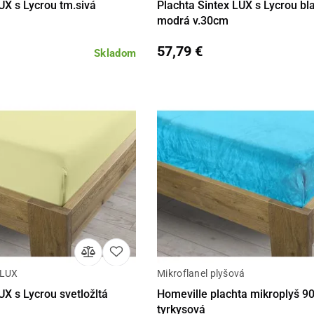
UX s Lycrou tm.sivá
Plachta Sintex LUX s Lycrou bl
modrá v.30cm
57,79 €
Skladom
 LUX
Mikroflanel plyšová
Detail
Detail
Do 
UX s Lycrou svetložltá
Homeville plachta mikroplyš 
tyrkysová