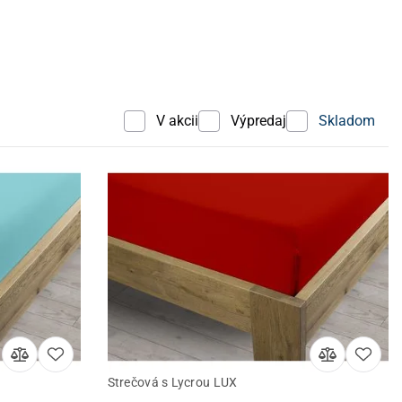
V akcii
Výpredaj
Skladom
Strečová s Lycrou LUX
Detail