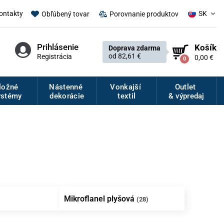
ontakty
SK
Obľúbený tovar
Porovnanie produktov
Prihlásenie
Košík
Doprava zdarma
od 82,61 €
Registrácia
0,00 €
0
ložné
Nástenné
Vonkajší
Outlet
ystémy
dekorácie
textil
& výpredaj
Mikroflanel plyšová
(28)