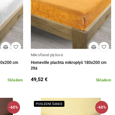
Mikroflanel plyšová
košíka
Detail
Do košíka
180x200 cm
Homeville plachta mikroplyš 180x200 cm
žltá
49,52 €
Skladom
Skladom
POSLEDNÍ ŠANCE
-60%
-60%