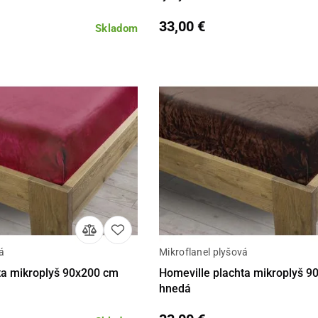
33,00 €
Skladom
á
Mikroflanel plyšová
Do košíka
Detail
Do 
ta mikroplyš 90x200 cm
Homeville plachta mikroplyš 
hnedá