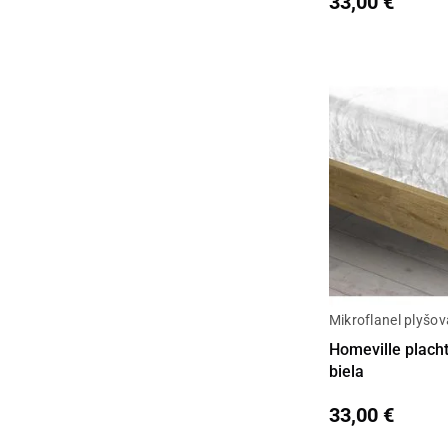
33,00 €
Mikroflanel plyšov
Detail
Homeville plach
biela
33,00 €