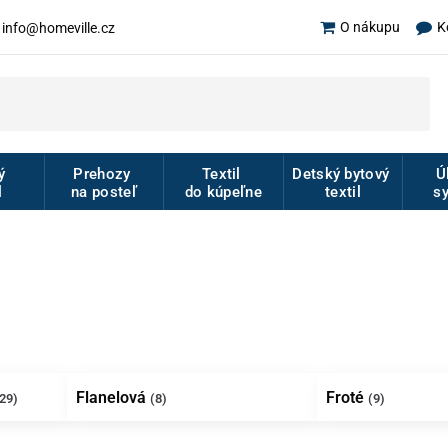
K
O nákupu
info@homeville.cz
vý
Prehozy
Textil
Detský bytový
Ú
l
na posteľ
do kúpeľne
textil
s
Flanelová
Froté
29)
(8)
(9)