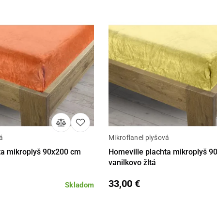
á
Mikroflanel plyšová
Do košíka
Detail
Do 
ta mikroplyš 90x200 cm
Homeville plachta mikroplyš 
vanilkovo žltá
33,00 €
Skladom