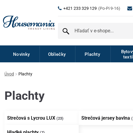
+421 233 329 129
(Po-Pi 9-16)
Byto
Novinky
Obliečky
Plachty
texti
Úvod
Plachty
Plachty
Strečová s Lycrou LUX
Strečová jersey bavlna
(23)
(
Hladké plachty
(7)