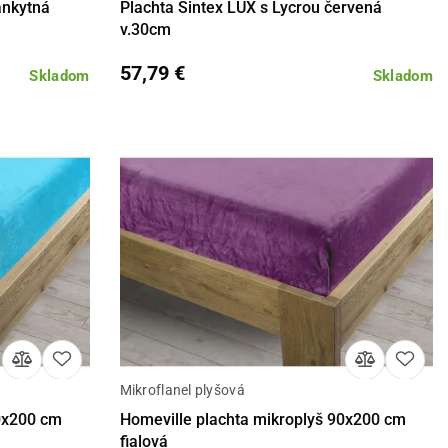
ankytná
Plachta Sintex LUX s Lycrou červená
v.30cm
57,79 €
Skladom
Skladom
Mikroflanel plyšová
košíka
Detail
Do košíka
90x200 cm
Homeville plachta mikroplyš 90x200 cm
fialová