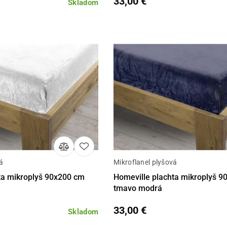
33,00 €
Skladom
á
Mikroflanel plyšová
Do košíka
Detail
Do 
ta mikroplyš 90x200 cm
Homeville plachta mikroplyš 
tmavo modrá
33,00 €
Skladom