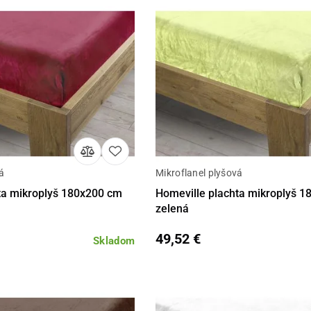
á
Mikroflanel plyšová
Do košíka
Detail
Do 
ta mikroplyš 180x200 cm
Homeville plachta mikroplyš 
zelená
49,52 €
Skladom