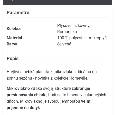
Parametre
Plyšové lůžkoviny
,
Kolekce
Romantika
Materiál
100 % polyester - mikroplyš
Barva
červená
Popis
Hrejivá a hebká plachta z mikrovlákna. Ideálna na
zimnú sezónu - novinka z kolekcie Homeville.
Mikrovlákno
vďaka svojej štruktúre
zabraňuje
prestupovaniu chladu
, hodí sa to hlavne v chladnejších
dňoch. Mikrovlákno je svojou jemnosťou
veľmi
príjemné na dotyk
.