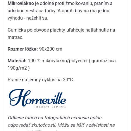
Mikrovlákno
je odolné proti žmolkovaniu, praním a
údržbou nestráca farby. A oproti bavlna má jednu
výhodu - nežehlí sa.
Gumička po obvode plachty uľahčuje natiahnutie na
matrac.
Rozmer lôžka:
90x200 cm
Materiál:
100 % mikrovlákno/polyester ( gramáž cca
190g/m2 )
Pranie na jemný cyklus na 30°C.
Odtiene farieb na fotografiách nemusia úplne
odpovedať skutočnosti. Môžu sa líšiť v závislosti na