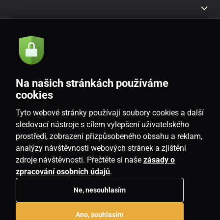
Akcie a novinky e-mailom
Odoslať
Na našich stránkách používáme
Souhlasím se
zásadami zpracování osobních údajů
cookies
Tyto webové stránky používají soubory cookies a další
sledovací nástroje s cílem vylepšení uživatelského
prostředí, zobrazení přizpůsobeného obsahu a reklam,
SK
analýzy návštěvnosti webových stránek a zjištění
zdroje návštěvnosti. Přečtěte si naše
zásady o
zpracování osobních údajů
.
Ne, nesouhlasím
Copyright © 2026
www.housemania.sk
. Všetky práva vyhradené.
Ano, souhlasím