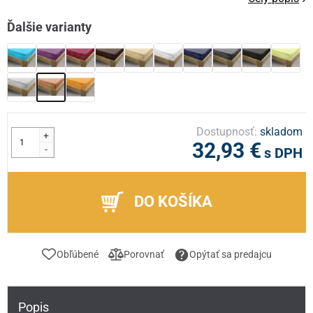
Ďalšie varianty
Dostupnosť:
skladom
+
32,93 €
-
s DPH
DO KOŠÍKA
Obľúbené
Porovnať
Opýtať sa predajcu
Popis