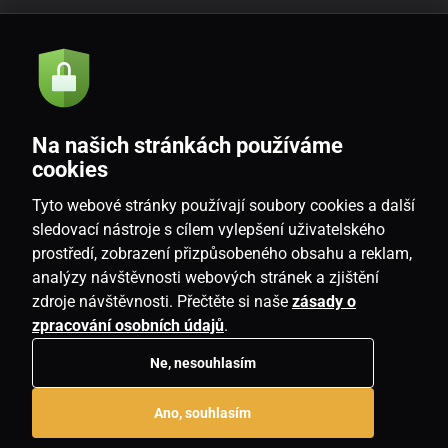
Akcie a novinky e-mailom
Odoslať
Na našich stránkách používáme
Souhlasím se
zásadami zpracování osobních údajů
cookies
Tyto webové stránky používají soubory cookies a další
sledovací nástroje s cílem vylepšení uživatelského
prostředí, zobrazení přizpůsobeného obsahu a reklam,
SK
analýzy návštěvnosti webových stránek a zjištění
zdroje návštěvnosti. Přečtěte si naše
zásady o
zpracování osobních údajů
.
Ne, nesouhlasím
Copyright © 2026
www.housemania.sk
. Všetky práva vyhradené.
Ano, souhlasím
E-shop vytvorila
SIMPLIA.cz