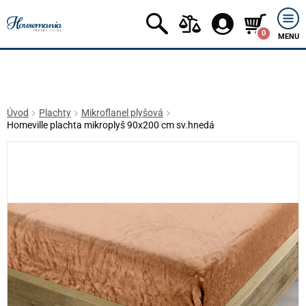
0
MENU
Úvod
Plachty
Mikroflanel plyšová
Homeville plachta mikroplyš 90x200 cm sv.hnedá