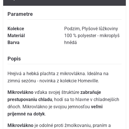
Parametre
Kolekce
Podzim
,
Plyšové lůžkoviny
Materiál
100 % polyester - mikroplyš
Barva
hnědá
Popis
Hrejivá a hebká plachta z mikrovlákna. Ideálna na
zimnú sezónu - novinka z kolekcie Homeville.
Mikrovlákno
vďaka svojej štruktúre
zabraňuje
prestupovaniu chladu
, hodí sa to hlavne v chladnejších
dňoch. Mikrovlákno je svojou jemnosťou
veľmi
príjemné na dotyk
.
Mikrovlákno
je odolné proti žmolkovaniu, praním a