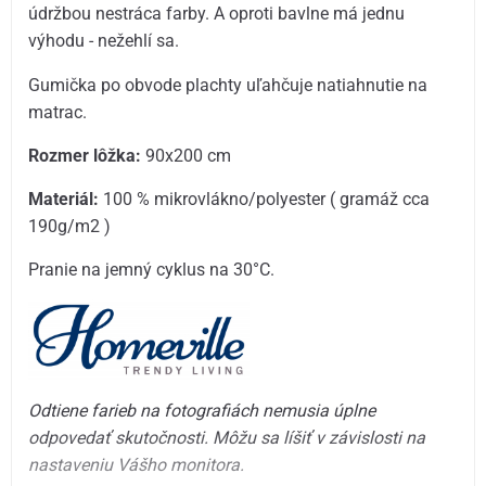
údržbou nestráca farby. A oproti bavlne má jednu
výhodu - nežehlí sa.
Gumička po obvode plachty uľahčuje natiahnutie na
matrac.
Rozmer lôžka:
90x200 cm
Materiál:
100 % mikrovlákno/polyester ( gramáž cca
190g/m2 )
Pranie na jemný cyklus na 30°C.
Odtiene farieb na fotografiách nemusia úplne
odpovedať skutočnosti. Môžu sa líšiť v závislosti na
nastaveniu Vášho monitora.