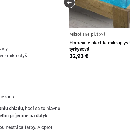
Mikroflanel plyšová
Homeville plachta mikroplyš
viny
tyrkysová
32,93 €
er - mikroplyš
 sezónu.
aniu chladu
, hodí sa to hlavne
eľmi príjemné na dotyk
.
u nestráca farby. A oproti