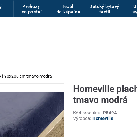
vý
Prehozy
Textil
Detský bytový
Ú
l
na posteľ
do kúpeľne
textil
s
plyš 90x200 cm tmavo modrá
Homeville plac
tmavo modrá
Kód produktu:
P8494
Výrobca:
Homeville