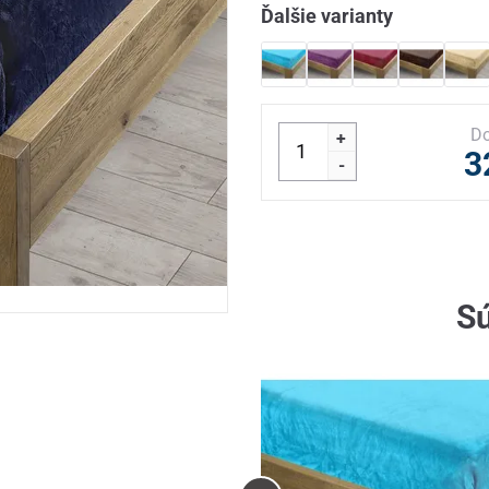
Ďalšie varianty
Do
+
3
-
Sú