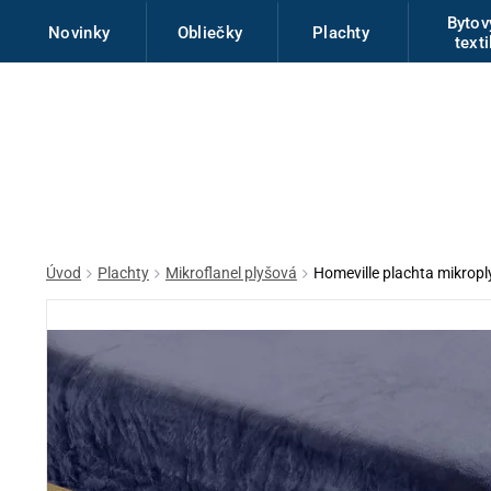
Byto
Novinky
Obliečky
Plachty
texti
Úvod
Plachty
Mikroflanel plyšová
Homeville plachta mikro