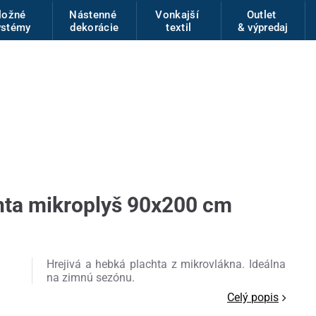
ložné
Nástenné
Vonkajší
Outlet
ystémy
dekorácie
textil
& výpredaj
hta mikroplyš 90x200 cm
Hrejivá a hebká plachta z mikrovlákna. Ideálna
na zimnú sezónu.
Celý popis