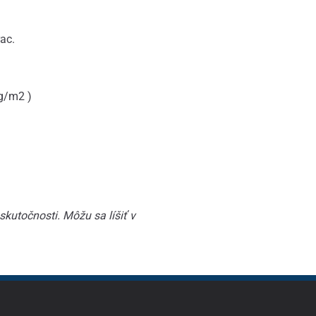
ac.
g/m2 )
kutočnosti. Môžu sa líšiť v