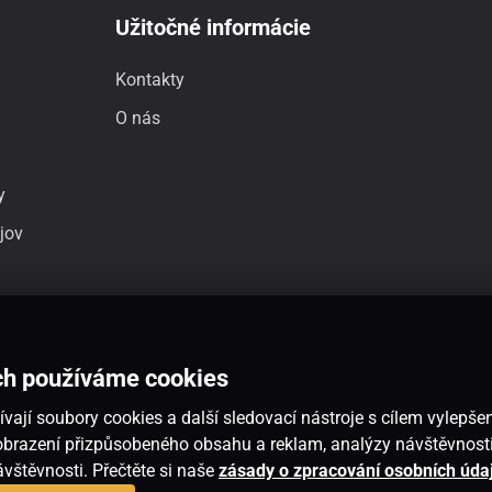
Užitočné informácie
Kontakty
O nás
y
jov
ch používáme cookies
vají soubory cookies a další sledovací nástroje s cílem vylepšen
 zobrazení přizpůsobeného obsahu a reklam, analýzy návštěvnos
návštěvnosti. Přečtěte si naše
zásady o zpracování osobních úda