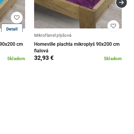
Detail
Mikroflanel plyšová
Do košíka
Detail
Do košíka
 90x200 cm
Homeville plachta mikroplyš 90x200 cm
fialová
32,93 €
Skladom
Skladom