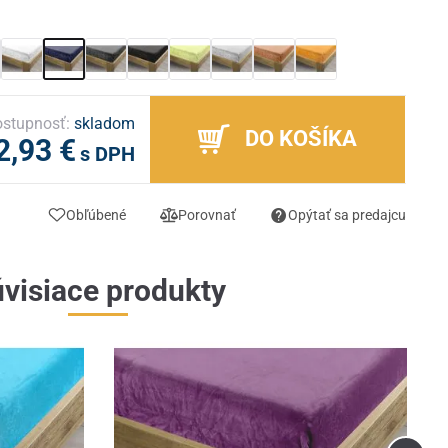
stupnosť:
skladom
DO KOŠÍKA
2,93 €
s DPH
Obľúbené
Porovnať
Opýtať sa predajcu
visiace produkty