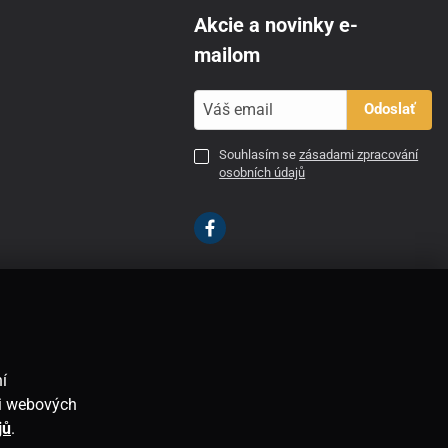
Akcie a novinky e-
mailom
Odoslať
Souhlasím se
zásadami zpracování
osobních údajů
SK
í
ti webových
jů
.