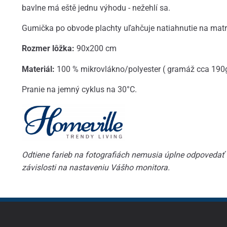
bavlne má eště jednu výhodu - nežehlí sa.
Gumička po obvode plachty uľahčuje natiahnutie na matr
Rozmer lôžka:
90x200 cm
Materiál:
100 % mikrovlákno/polyester ( gramáž cca 190
Pranie na jemný cyklus na 30°C.
Odtiene farieb na fotografiách nemusia úplne odpovedať s
závislosti na nastaveniu Vášho monitora.