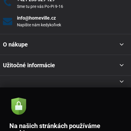
Sme tu pre vás Po-Pi 9-16
info@homeville.cz
Napíšte nám kedykoľvek
O nákupe
Užitočné informácie
Akcie a novinky e-mailom
Odoslať
Na našich stránkách používáme
Souhlasím se
zásadami zpracování osobních údajů