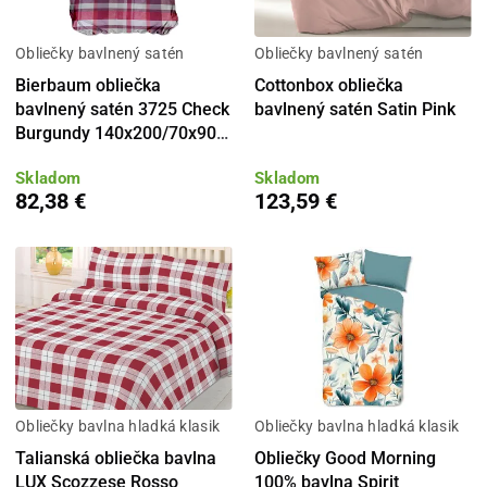
Obliečky bavlnený satén
Obliečky bavlnený satén
Bierbaum obliečka
Cottonbox obliečka
bavlnený satén 3725 Check
bavlnený satén Satin Pink
Burgundy 140x200/70x90
cm
Skladom
Skladom
82,38 €
123,59 €
Obliečky bavlna hladká klasik
Obliečky bavlna hladká klasik
Talianská obliečka bavlna
Obliečky Good Morning
LUX Scozzese Rosso
100% bavlna Spirit