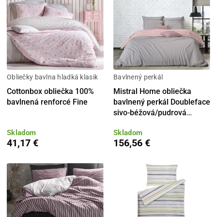
Obliečky bavlna hladká klasik
Bavlnený perkál
Cottonbox obliečka 100%
Mistral Home obliečka
bavlnená renforcé Fine
bavlnený perkál Doubleface
sivo-béžová/pudrová
rúžová
Skladom
Skladom
41,17 €
156,56 €