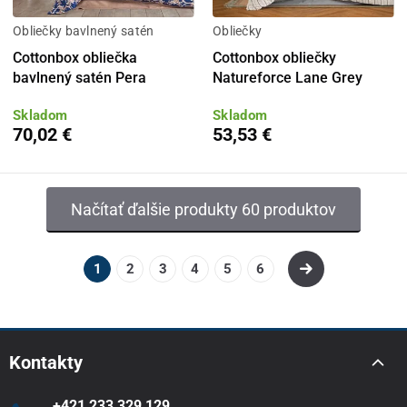
Obliečky bavlnený satén
Obliečky
Cottonbox obliečka
Cottonbox obliečky
bavlnený satén Pera
Natureforce Lane Grey
Skladom
Skladom
70,02 €
53,53 €
Načítať ďalšie produkty 60 produktov
1
2
3
4
5
6
Kontakty
+421 233 329 129