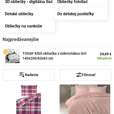
3D obliečky - digitálna tlač
Obliečky fototlač
Detské obliečky
Do detskej postieľky
Obliečky na vankúše
Najpredávanejšie
TODAY KIDS obliečka z mikrovlákna Girl
24,69 €
Skladom
140x200/63x63 cm
Radenie
Filtrovať