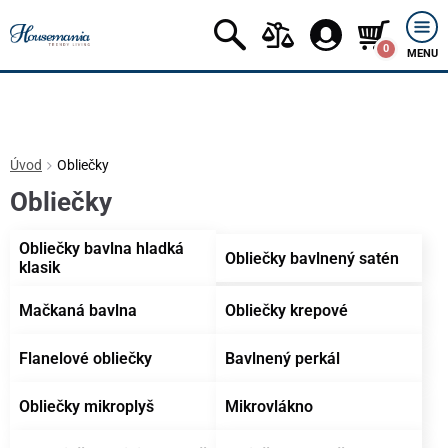
0
MENU
Úvod
Obliečky
Obliečky
Obliečky bavlna hladká
Obliečky bavlnený satén
klasik
Mačkaná bavlna
Obliečky krepové
Flanelové obliečky
Bavlnený perkál
Obliečky mikroplyš
Mikrovlákno