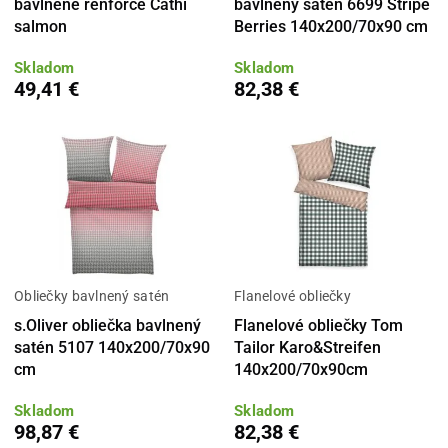
bavlnené renforcé Cathi
bavlnený satén 6699 Stripe
salmon
Berries 140x200/70x90 cm
Skladom
Skladom
49,41 €
82,38 €
Obliečky bavlnený satén
Flanelové obliečky
s.Oliver obliečka bavlnený
Flanelové obliečky Tom
satén 5107 140x200/70x90
Tailor Karo&Streifen
cm
140x200/70x90cm
Skladom
Skladom
98,87 €
82,38 €