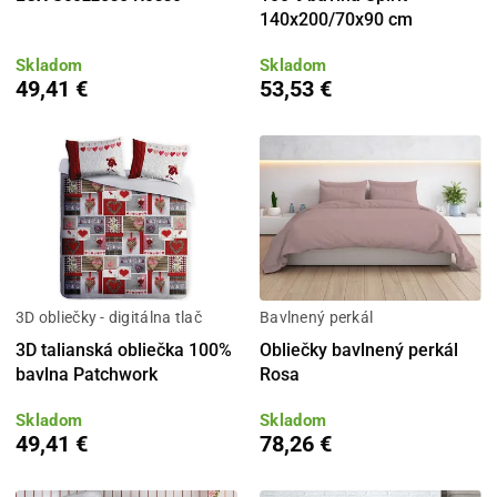
140x200/70x90 cm
Skladom
Skladom
49,41 €
53,53 €
3D obliečky - digitálna tlač
Bavlnený perkál
3D talianská obliečka 100%
Obliečky bavlnený perkál
bavlna Patchwork
Rosa
Skladom
Skladom
49,41 €
78,26 €