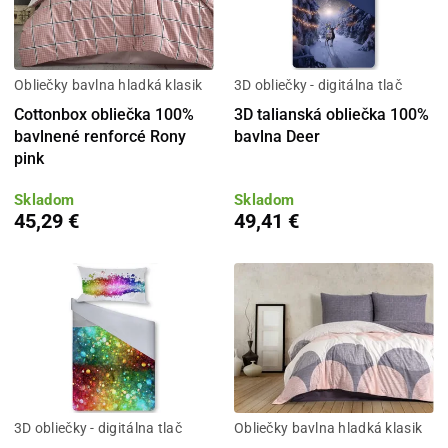
Obliečky bavlna hladká klasik
3D obliečky - digitálna tlač
Cottonbox obliečka 100%
3D talianská obliečka 100%
bavlnené renforcé Rony
bavlna Deer
pink
Skladom
Skladom
45,29 €
49,41 €
3D obliečky - digitálna tlač
Obliečky bavlna hladká klasik