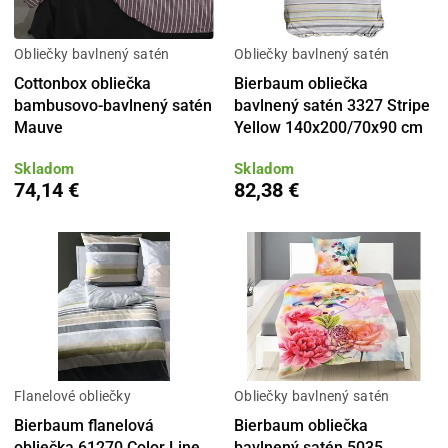
Obliečky bavlnený satén
Obliečky bavlnený satén
Cottonbox obliečka
Bierbaum obliečka
bambusovo-bavlnený satén
bavlnený satén 3327 Stripe
Mauve
Yellow 140x200/70x90 cm
Skladom
Skladom
74,14 €
82,38 €
Flanelové obliečky
Obliečky bavlnený satén
Bierbaum flanelová
Bierbaum obliečka
obliečka 61270 Color Line
bavlnený satén 5035