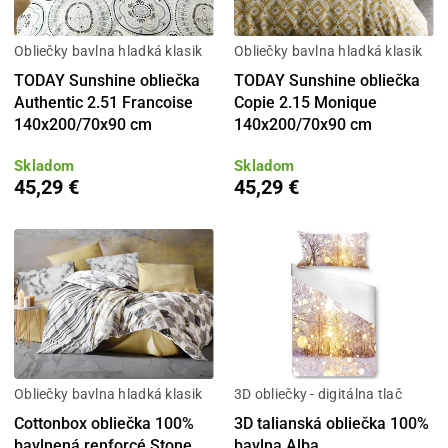
Obliečky bavlna hladká klasik
Obliečky bavlna hladká klasik
TODAY Sunshine obliečka
TODAY Sunshine obliečka
Authentic 2.51 Francoise
Copie 2.15 Monique
140x200/70x90 cm
140x200/70x90 cm
Skladom
Skladom
45,29 €
45,29 €
Obliečky bavlna hladká klasik
3D obliečky - digitálna tlač
Cottonbox obliečka 100%
3D talianská obliečka 100%
bavlnená renforcé Stone
bavlna Alba