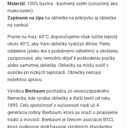
Materiál:
100% bavlna - bavlnený satén (označený ako
mako-satén)
Zapínanie na zips
na obliečke na prikrývku aj obliečke
na vankúš
Pranie na max. 60°C, doporučujeme však nižšie teploty
okolo 40°C, aby Vám obliečky vydržali dlhšie. Perte
oddelene (alebo iba s podobnými odtieňmi) a obrátene,
zazipsované, aby nemohlo dôjsť k poškodeniu pračky
alebo samotnej obliečky. Obliečky sa môžu sušiť v
sušičke pri nízkých teplotách. Obliečky nemajú
nežehlivú úpravu.
Výrobca
Bierbaum
pochádza zo severozápadného
Nemecka, kde vyrába obliečky a ďalší textil od roku
1895. Celú spoločnosť v súčasnosti riadí už 4.
generácia rodiny Bierbaum, ktorá sa snaží o propojenie
tradíc a inovácií. Bierbaum je členom asociácie BSCI,
ktorá podporuje dodržiavanie výrobných štandardov