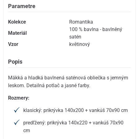
Parametre
Kolekce
Romantika
100 % bavlna - bavlněný
Materiál
satén
Vzor
květinový
Popis
Mäkká a hladká bavlnená saténová obliečka s jemným
leskom. Detailná potlač a jasné farby.
Rozmery:
klasický: prikrývka 140x200 + vankúš 70x90 cm
predľžený: prikrývka 140x220 + vankúš 70x90
cm