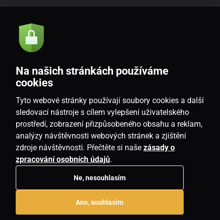
Akcie a novinky e-mailom
Odoslať
Na našich stránkách používáme
Souhlasím se
zásadami zpracování osobních údajů
cookies
Tyto webové stránky používají soubory cookies a další
sledovací nástroje s cílem vylepšení uživatelského
prostředí, zobrazení přizpůsobeného obsahu a reklam,
SK
analýzy návštěvnosti webových stránek a zjištění
zdroje návštěvnosti. Přečtěte si naše
zásady o
zpracování osobních údajů
.
Ne, nesouhlasím
Copyright © 2026
www.housemania.sk
. Všetky práva vyhradené.
Ano, souhlasím
E-shop vytvorila
SIMPLIA.cz