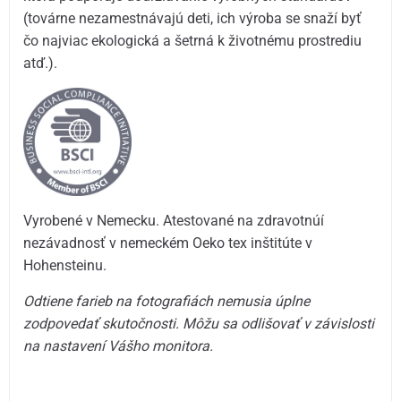
(továrne nezamestnávajú deti, ich výroba se snaží byť
čo najviac ekologická a šetrná k životnému prostrediu
atď.).
Vyrobené v Nemecku. Atestované na zdravotnúí
nezávadnosť v nemeckém Oeko tex inštitúte v
Hohensteinu.
Odtiene farieb na fotografiách nemusia úplne
zodpovedať skutočnosti. Môžu sa odlišovať v závislosti
na nastavení Vášho monitora.