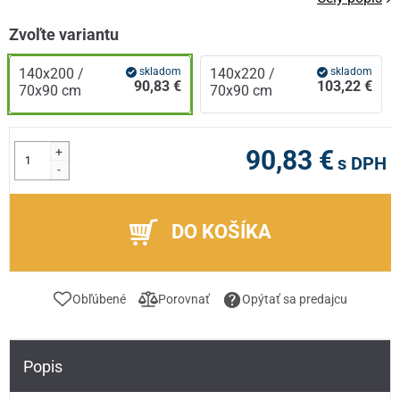
Zvoľte variantu
140x200 /
skladom
140x220 /
skladom
90,83 €
103,22 €
70x90 cm
70x90 cm
+
90,83 €
s DPH
-
DO KOŠÍKA
Obľúbené
Porovnať
Opýtať sa predajcu
Popis