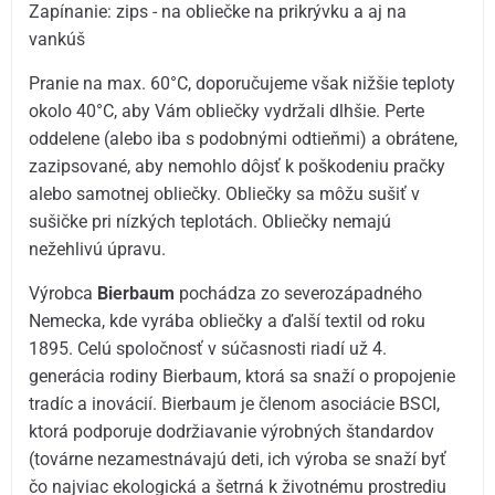
Zapínanie: zips - na obliečke na prikrývku a aj na
vankúš
Pranie na max. 60°C, doporučujeme však nižšie teploty
okolo 40°C, aby Vám obliečky vydržali dlhšie. Perte
oddelene (alebo iba s podobnými odtieňmi) a obrátene,
zazipsované, aby nemohlo dôjsť k poškodeniu pračky
alebo samotnej obliečky. Obliečky sa môžu sušiť v
sušičke pri nízkých teplotách. Obliečky nemajú
nežehlivú úpravu.
Výrobca
Bierbaum
pochádza zo severozápadného
Nemecka, kde vyrába obliečky a ďalší textil od roku
1895. Celú spoločnosť v súčasnosti riadí už 4.
generácia rodiny Bierbaum, ktorá sa snaží o propojenie
tradíc a inovácií. Bierbaum je členom asociácie BSCI,
ktorá podporuje dodržiavanie výrobných štandardov
(továrne nezamestnávajú deti, ich výroba se snaží byť
čo najviac ekologická a šetrná k životnému prostrediu