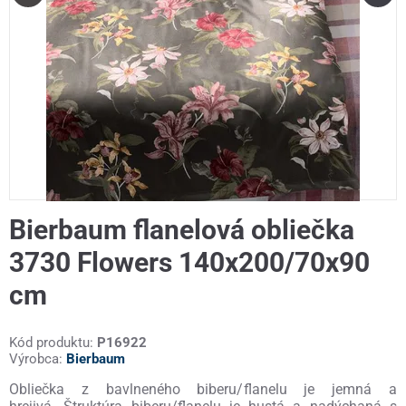
Bierbaum flanelová obliečka
3730 Flowers 140x200/70x90
cm
Kód produktu:
P16922
Výrobca:
Bierbaum
Obliečka z bavlneného biberu/flanelu je jemná a