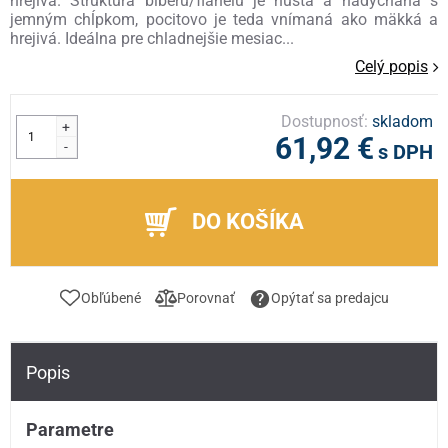
hrejivá. Štruktúra biberu/flanelu je hustá a nadýchaná s
jemným chĺpkom, pocitovo je teda vnímaná ako mäkká a
hrejivá. Ideálna pre chladnejšie mesiac...
Celý popis
Dostupnosť:
skladom
+
61,92 €
-
s DPH
DO KOŠÍKA
Obľúbené
Porovnať
Opýtať sa predajcu
Popis
Parametre