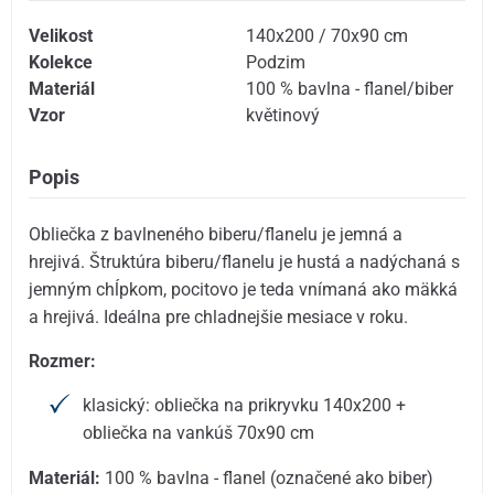
Velikost
140x200 / 70x90 cm
Kolekce
Podzim
Materiál
100 % bavlna - flanel/biber
Vzor
květinový
Popis
Obliečka z bavlneného biberu/flanelu je jemná a
hrejivá. Štruktúra biberu/flanelu je hustá a nadýchaná s
jemným chĺpkom, pocitovo je teda vnímaná ako mäkká
a hrejivá. Ideálna pre chladnejšie mesiace v roku.
Rozmer:
klasický: obliečka na prikryvku 140x200 +
obliečka na vankúš 70x90 cm
Materiál:
100 % bavlna - flanel (označené ako biber)