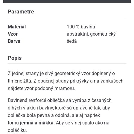
Parametre
Materiál
100 % bavlna
Vzor
abstraktní
,
geometrický
Barva
šedá
Popis
Z jednej strany je sivý geometrický vzor doplnený o
tlmene žltú. Z opačnej strany prikrývky a na vankúšoch
nájdete vzor podobný mramoru.
Bavlnená renforcé obliečka sa vyrába z česaných
dlhých vlákien bavlny, ktoré sú upravené tak, aby
obliečka bola pevná a odolná, ale aj napriek
tomu
jemná a mäkká
. Aby se v nej spalo ako na
obláčiku.