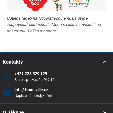
Odtiene farieb na fotografiách nemusia úplne
zodpovedať skutočnosti. Môžu sa líšiť v závislosti na
nastaveniu Vášho monitora.
Kontakty
+421 233 329 129
Sme tu pre vás Po-Pi 9-16
info@homeville.cz
Napíšte nám kedykoľvek
O nákupe