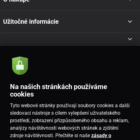
Užitočné informácie
Akcie a novinky e-mailom
Odoslať
Na našich stránkách používáme
Souhlasím se
zásadami zpracování osobních údajů
cookies
Tyto webové stránky používají soubory cookies a další
sledovací nástroje s cílem vylepšení uživatelského
prostředí, zobrazení přizpůsobeného obsahu a reklam,
SK
analýzy návštěvnosti webových stránek a zjištění
zdroje návštěvnosti. Přečtěte si naše
zásady o