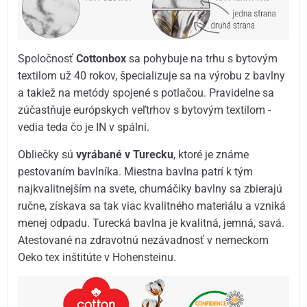
Spoločnosť
Cottonbox
sa pohybuje na trhu s bytovým
textilom už 40 rokov, špecializuje sa na výrobu z bavlny
a takiež na metódy spojené s potlačou. Pravidelne sa
zúčastňuje európskych veľtrhov s bytovým textilom -
vedia teda čo je IN v spálni.
Obliečky sú
vyrábané v Turecku
, ktoré je známe
pestovaním bavlníka. Miestna bavlna patrí k tým
najkvalitnejším na svete, chumáčiky bavlny sa zbierajú
ručne, získava sa tak viac kvalitného materiálu a vzniká
menej odpadu. Turecká bavlna je kvalitná, jemná, savá.
Atestované na zdravotnú nezávadnosť v nemeckom
Oeko tex inštitúte v Hohensteinu.