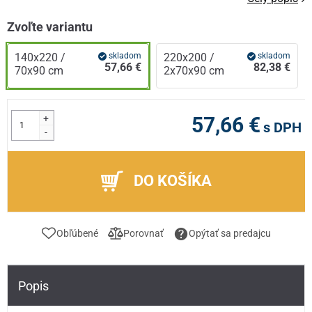
Zvoľte variantu
140x220 /
skladom
220x200 /
skladom
57,66 €
82,38 €
70x90 cm
2x70x90 cm
+
57,66 €
s DPH
-
DO KOŠÍKA
Obľúbené
Porovnať
Opýtať sa predajcu
Popis