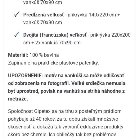
vankúš 70x90 cm
Predĺžená veľkosť
- prikrývka 140x220 cm +
vankúš 70x90 cm
Dvojitá (francúzska) veľkosť
- prikrývka 220x200
cm + 2x vankúš 70x90 cm
Materiál:
100 % bavlna
Zapínanie na praktické plastové patentky.
UPOZORNENIE: motív na vankúši sa môže odlišovať
od zobrazenia na fotografii. Veľké srdiečka nemusia
byť uprostred, povlak na vankúš sa strihá náhodne z
metráže.
Spoločnost Gipetex sa na trhu s posteľným prádlom
pohybuje už 40 rokov, za tu dobu získali množstvo
skúseností a dokážu tak vytvoriť exkluzívne produkty
skoro bez chemie. Ich obliečky tak bez problémov