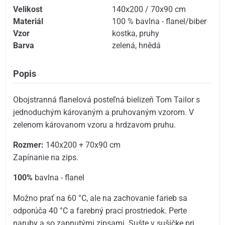
Velikost
140x200 / 70x90 cm
Materiál
100 % bavlna - flanel/biber
Vzor
kostka
,
pruhy
Barva
zelená
,
hnědá
Popis
Obojstranná flanelová posteľná bielizeň Tom Tailor s
jednoduchým károvaným a pruhovaným vzorom. V
zelenom károvanom vzoru a hrdzavom pruhu.
Rozmer:
140x200 + 70x90 cm
Zapínanie na zips.
100%
bavlna - flanel
Možno prať na 60 °C, ale na zachovanie farieb sa
odporúča 40 °C a farebný prací prostriedok. Perte
naruby a so zapnutými zipsami. Sušte v sušičke pri