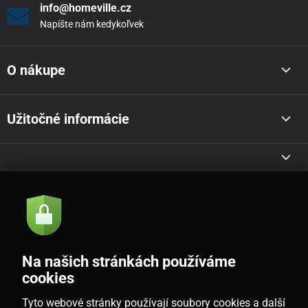
info@homeville.cz
Napíšte nám kedykoľvek
O nákupe
Užitočné informácie
Akcie a novinky e-mailom
Odoslať
Na našich stránkách používáme
Souhlasím se
zásadami zpracování osobních údajů
cookies
Tyto webové stránky používají soubory cookies a další