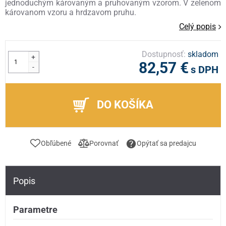
jednoduchým károvaným a pruhovaným vzorom. V zelenom
károvanom vzoru a hrdzavom pruhu.
Celý popis
Dostupnosť:
skladom
+
82,57 €
-
s DPH
DO KOŠÍKA
Obľúbené
Porovnať
Opýtať sa predajcu
Popis
Parametre