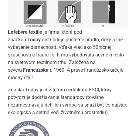
Lefebvre textile
je firma, ktorá pod
značkou
Today
distribuuje posteľné prádlo, deky a iné
vybavenie domácnosti. Vďaka viac ako 50ročnej
skúsenosti a tradícii si firma vybudovala pevné miesto
na svetovom textilnom trhu. Založená na
severu
Francúzska
r. 1960. A práve Francúzsko určuje
módny štýl!
Značka Today je držiteľom certifikátu BSCI, ktorý
potvrdzuje dodržiavanie štandardov (továrne
nezamestnávajú deti, ich výroba sa snaží byť čo najviac
ekologická a šetrná voči životnému prostrediu).