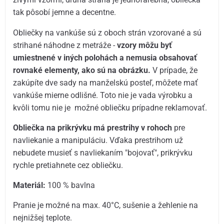
tak pôsobí jemne a decentne.
Obliečky na vankúše sú z oboch strán vzorované a sú
strihané náhodne z metráže -
vzory môžu byť
umiestnené v iných polohách a nemusia obsahovať
rovnaké elementy, ako sú na obrázku.
V prípade, že
zakúpíte dve sady na manželskú posteľ, môžete mať
vankúše mierne odlišné. Toto nie je vada výrobku a
kvôli tomu nie je možné obliečku prípadne reklamovať.
Obliečka na prikrývku má prestrihy v rohoch
pre
navliekanie a manipuláciu. Vďaka prestrihom už
nebudete musieť s navliekaním "bojovať", prikrývku
rychle pretiahnete cez obliečku.
Materiál:
100 % bavlna
Pranie je možné na max. 40°C, sušenie a žehlenie na
nejnižšej teplote.