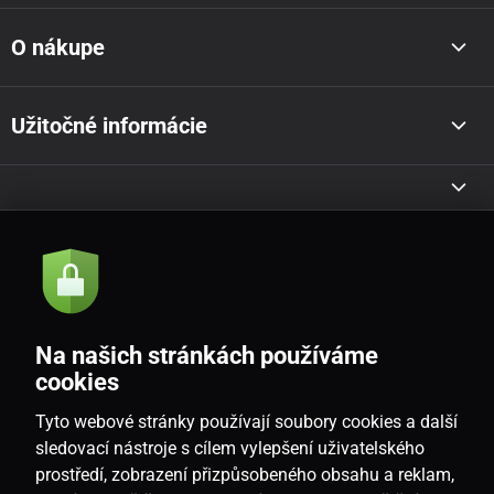
O nákupe
Užitočné informácie
Akcie a novinky e-mailom
Odoslať
Na našich stránkách používáme
Souhlasím se
zásadami zpracování osobních údajů
cookies
Tyto webové stránky používají soubory cookies a další
sledovací nástroje s cílem vylepšení uživatelského
prostředí, zobrazení přizpůsobeného obsahu a reklam,
SK