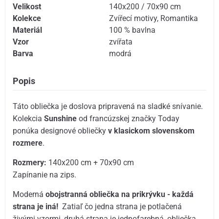
Velikost
140x200 / 70x90 cm
Kolekce
Zvířecí motivy
,
Romantika
Materiál
100 % bavlna
Vzor
zvířata
Barva
modrá
Popis
Táto obliečka je doslova pripravená na sladké snívanie.
Kolekcia
Sunshine
od francúzskej značky Today
ponúka designové obliečky
v klasickom slovenskom
rozmere
.
Rozmery:
140x200 cm + 70x90 cm
Zapínanie na zips.
Moderná
obojstranná obliečka na prikrývku - každá
strana je iná!
Zatiaľ čo jedna strana je potlačená
živými vzormi, druhá strana je jednofarebná, obliečka