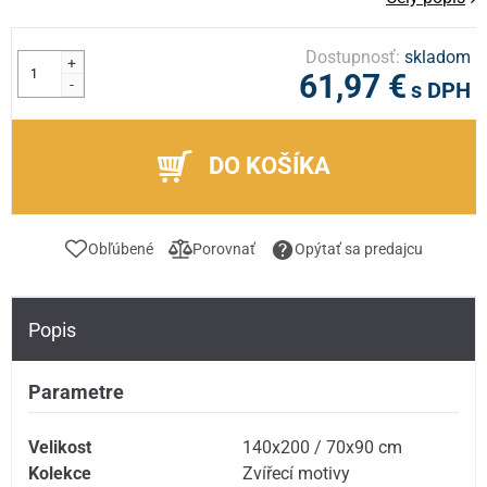
Dostupnosť:
skladom
+
61,97 €
-
s DPH
DO KOŠÍKA
Obľúbené
Porovnať
Opýtať sa predajcu
Popis
Parametre
Velikost
140x200 / 70x90 cm
Kolekce
Zvířecí motivy