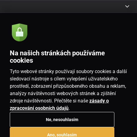
Akcie a novinky e-mailom
Odoslať
Na našich stránkách používáme
Souhlasím se
zásadami zpracování osobních údajů
cookies
Tyto webové stránky používají soubory cookies a další
sledovací nástroje s cílem vylepšení uživatelského
prostředí, zobrazení přizpůsobeného obsahu a reklam,
SK
analýzy návštěvnosti webových stránek a zjištění
zdroje návštěvnosti. Přečtěte si naše
zásady o
zpracování osobních údajů
.
Ne, nesouhlasím
Copyright © 2026
www.housemania.sk
. Všetky práva vyhradené.
Ano, souhlasím