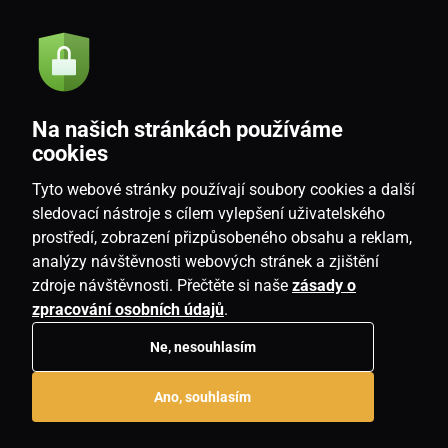
Akcie a novinky e-mailom
Odoslať
Na našich stránkách používáme
Souhlasím se
zásadami zpracování osobních údajů
cookies
Tyto webové stránky používají soubory cookies a další
sledovací nástroje s cílem vylepšení uživatelského
prostředí, zobrazení přizpůsobeného obsahu a reklam,
SK
analýzy návštěvnosti webových stránek a zjištění
zdroje návštěvnosti. Přečtěte si naše
zásady o
zpracování osobních údajů
.
Ne, nesouhlasím
Copyright © 2026
www.housemania.sk
. Všetky práva vyhradené.
Ano, souhlasím
E-shop vytvorila
SIMPLIA.cz