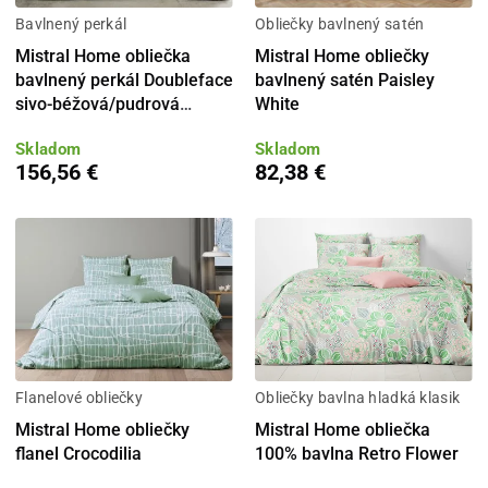
Bavlnený perkál
Obliečky bavlnený satén
Mistral Home obliečka
Mistral Home obliečky
bavlnený perkál Doubleface
bavlnený satén Paisley
sivo-béžová/pudrová
White
rúžová
Skladom
Skladom
156,56 €
82,38 €
Flanelové obliečky
Obliečky bavlna hladká klasik
Mistral Home obliečky
Mistral Home obliečka
flanel Crocodilia
100% bavlna Retro Flower