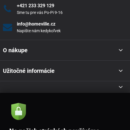
+421 233 329 129
Sme tu pre vás Po-Pi 9-16
info@homeville.cz
Napíšte nám kedykoľvek
O nákupe
Užitočné informácie
Akcie a novinky e-mailom
Odoslať