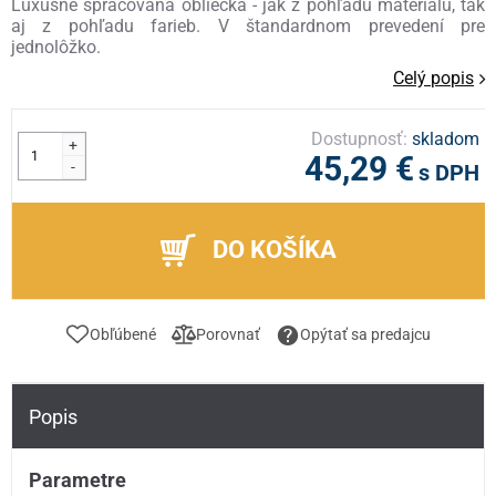
Luxusne spracovaná obliečka - jak z pohľadu materiálu, tak
aj z pohľadu farieb. V štandardnom prevedení pre
jednolôžko.
Celý popis
Dostupnosť:
skladom
+
45,29 €
-
s DPH
DO KOŠÍKA
Obľúbené
Porovnať
Opýtať sa predajcu
Popis
Parametre