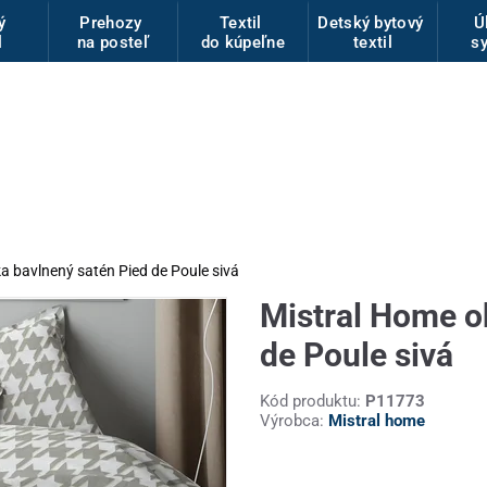
vý
Prehozy
Textil
Detský bytový
Ú
l
na posteľ
do kúpeľne
textil
s
a bavlnený satén Pied de Poule sivá
Mistral Home o
de Poule sivá
Kód produktu:
P11773
Výrobca:
Mistral home