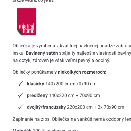
takže vedia, čo je IN.
Obliečka je vyrobená z kvalitnej bavlnenej priadze zabr
lesku.
Bavlnený satén
spája ty najlepšie vlastnosti bavln
na dotyk, zároveň je však veľmi pevný a odolný.
Obliečky ponúkame
v niekoľkých rozmeroch:
klasický
140x200 cm + 70x90 cm
predĺžený
140x220 cm + 70x90 cm
dvojitý/francúzsky
220x200 cm + 2x 70x90 cm
Zapínanie na zips. Obliečka na vankúš nemá ozdobný le
Materiál:
100 % bavlnený satén