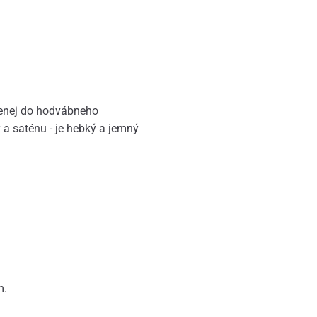
úsenej do hodvábneho
y a saténu - je hebký a jemný
m.