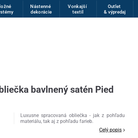
ložné
Nástenné
Vonkajší
Outlet
ystémy
dekorácie
textil
& výpredaj
bliečka bavlnený satén Pied
Luxusne spracovaná obliečka - jak z pohľadu
materiálu, tak aj z pohľadu farieb.
Celý popis