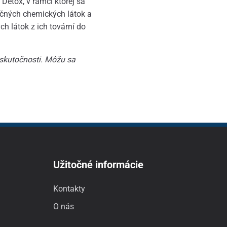
Detox, v rámci ktorej sa
ečných chemických látok a
h látok z ich tovární do
 skutočnosti. Môžu sa
Užitočné informácie
Kontakty
O nás