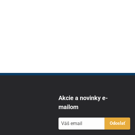
Akcie a novinky e-
mailom
Odoslať