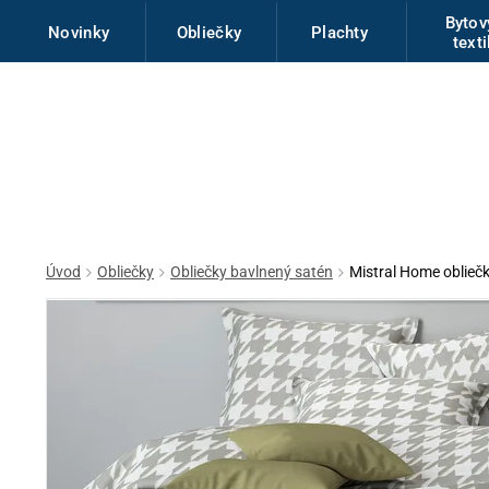
Byto
Novinky
Obliečky
Plachty
texti
Úvod
Obliečky
Obliečky bavlnený satén
Mistral Home obliečk