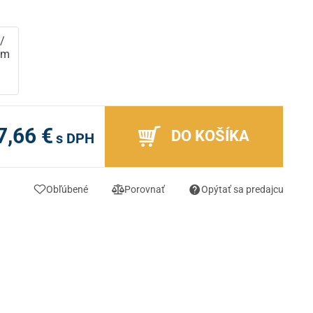
/
cm
m
7,66 €
DO KOŠÍKA
s DPH
Obľúbené
Porovnať
Opýtať sa predajcu