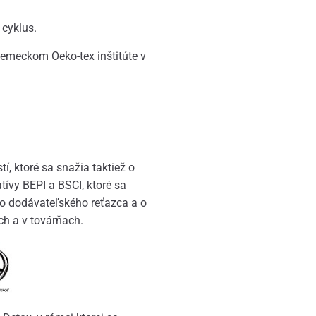
 cyklus.
emeckom Oeko-tex inštitúte v
í, ktoré sa snažia taktiež o
tívy BEPI a BSCI, ktoré sa
ho dodávateľského reťazca a o
h a v továrňach.