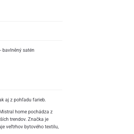
- bavlněný satén
k aj z pohľadu farieb.
Mistral home pochádza z
ích trendov. Značka je
e veľtrhov bytového textilu,