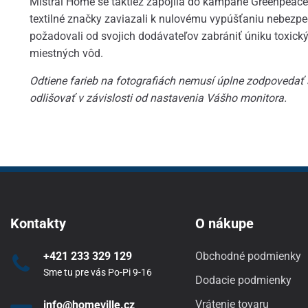
Mistral Home se taktiež zapojila do kampane Greenpeace 
textilné značky zaviazali k nulovému vypúšťaniu nebezp
požadovali od svojich dodávateľov zabrániť úniku toxickýc
miestných vôd.
Odtiene farieb na fotografiách nemusí úplne zodpovedať
odlišovať v závislosti od nastavenia Vášho monitora.
Kontakty
O nákupe
+421 233 329 129
Obchodné podmienky
Sme tu pre vás Po-Pi 9-16
Dodacie podmienky
Vrátenie tovaru
info@homeville.cz