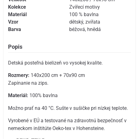
Kolekce
Zvířecí motivy
Materiál
100 % bavlna
Vzor
dětský
,
zvířata
Barva
béžová
,
hnědá
Popis
Detská posteľná bielizeň vo vysokej kvalite.
Rozmery:
140x200 cm + 70x90 cm
Zapínanie na zips.
Materiál:
100% bavlna
Možno prať na 40 °C. Sušte v sušičke pri nízkej teplote.
Vyrobené v EÚ a testované na zdravotnú bezpečnosť v
nemeckom inštitúte Oeko-tex v Hohensteine.