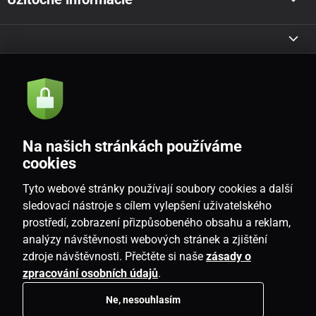
Akcie a novinky e-mailom
Odoslať
Na našich stránkách používáme
Souhlasím se
zásadami zpracování osobních údajů
cookies
Tyto webové stránky používají soubory cookies a další
sledovací nástroje s cílem vylepšení uživatelského
prostředí, zobrazení přizpůsobeného obsahu a reklam,
SK
analýzy návštěvnosti webových stránek a zjištění
zdroje návštěvnosti. Přečtěte si naše
zásady o
zpracování osobních údajů
.
Ne, nesouhlasím