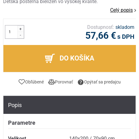
Detská posteľná bielizeň vo vysokej kvalite.
Celý popis
Dostupnosť:
skladom
+
57,66 €
-
s DPH
DO KOŠÍKA
Obľúbené
Porovnať
Opýtať sa predajcu
Popis
Parametre
Velikost
140x200 / 70x90 cm