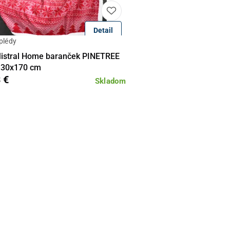
Detail
plédy
Do košíka
Mistral Home baranček PINETREE
130x170 cm
 €
Skladom