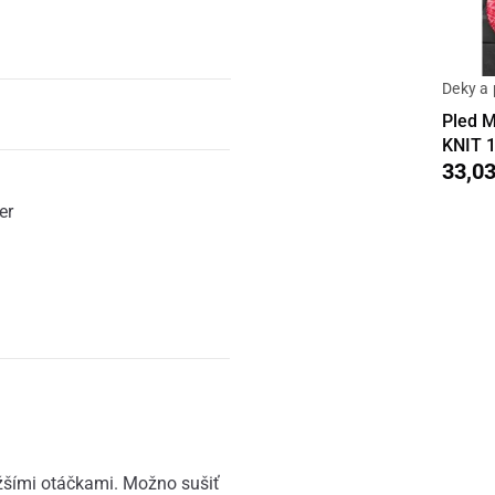
Deky a 
Pled 
KNIT 
33,03
er
ižšími otáčkami. Možno sušiť