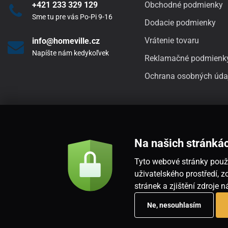
+421 233 329 129
Obchodné podmienky
Sme tu pre vás Po-Pi 9-16
Dodacie podmienky
Vrátenie tovaru
info@homeville.cz
Napíšte nám kedykoľvek
Reklamačné podmienk
Ochrana osobných úda
Na našich stránká
Tyto webové stránky použí
uživatelského prostředí,
stránek a zjištění zdroje 
Ne, nesouhlasím