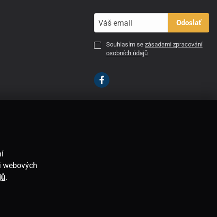
Odoslať
Souhlasím se
zásadami zpracování
osobních údajů
SK
í
ti webových
jů
.