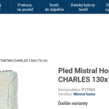
vý
Prehozy
Textil
Detský bytový
Ú
l
na posteľ
do kúpeľne
textil
s
ek TARTAN CHARLES 130x170 cm
Pled Mistral 
CHARLES 130x
Kód produktu:
P17363
Výrobca:
Mistral home
Ďalšie varianty