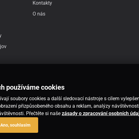
Kontakty
O nás
y
jov
ch používáme cookies
vají soubory cookies a další sledovací nástroje s cílem vylepšen
 zobrazení přizpůsobeného obsahu a reklam, analýzy návštěvnos
návštěvnosti. Přečtěte si naše
zásady o zpracování osobních úda
Ano, souhlasím