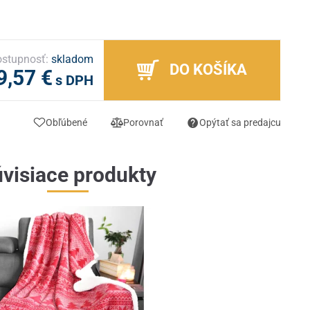
stupnosť:
skladom
DO KOŠÍKA
9,57 €
s DPH
Obľúbené
Porovnať
Opýtať sa predajcu
visiace produkty