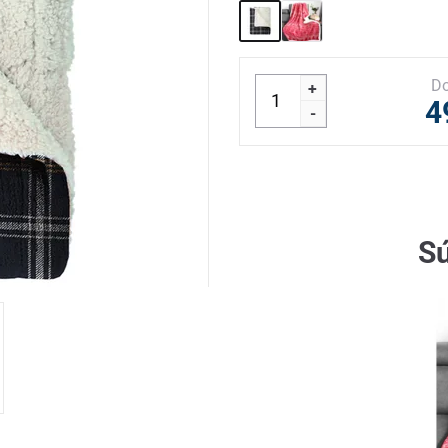
Do
+
4
-
Sú