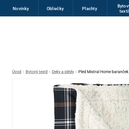
Byto
Novinky
Obliečky
Plachty
texti
Úvod
Bytový textil
Deky a plédy
Pled Mistral Home baranč