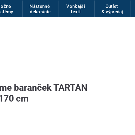
ložné
Nástenné
Vonkajší
Outlet
ystémy
dekorácie
textil
& výpredaj
Home baranček TARTAN
170 cm