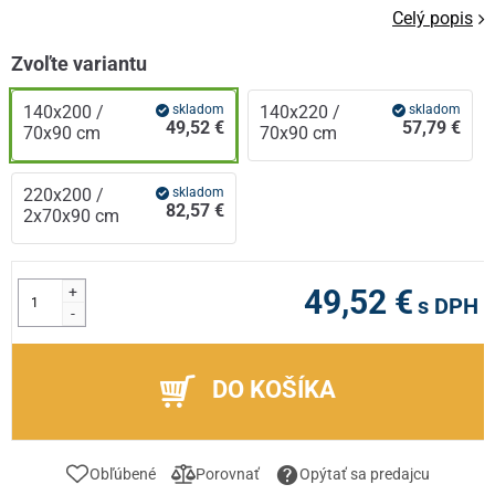
Celý popis
Zvoľte variantu
140x200 /
skladom
140x220 /
skladom
49,52 €
57,79 €
70x90 cm
70x90 cm
220x200 /
skladom
82,57 €
2x70x90 cm
+
49,52 €
s DPH
-
DO KOŠÍKA
Obľúbené
Porovnať
Opýtať sa predajcu