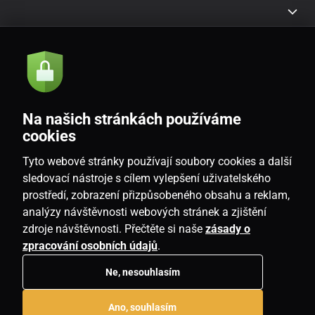
Akcie a novinky e-mailom
Odoslať
Na našich stránkách používáme
Souhlasím se
zásadami zpracování osobních údajů
cookies
Tyto webové stránky používají soubory cookies a další
sledovací nástroje s cílem vylepšení uživatelského
prostředí, zobrazení přizpůsobeného obsahu a reklam,
SK
analýzy návštěvnosti webových stránek a zjištění
zdroje návštěvnosti. Přečtěte si naše
zásady o
zpracování osobních údajů
.
Ne, nesouhlasím
Copyright © 2026
www.housemania.sk
. Všetky práva vyhradené.
Ano, souhlasím