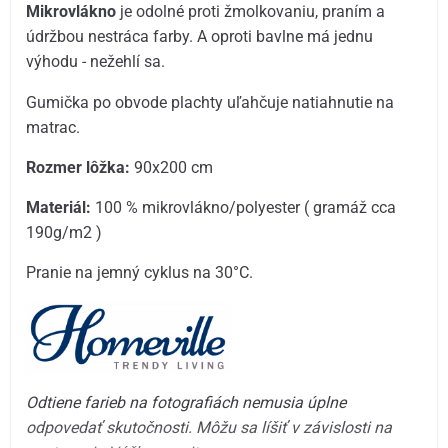
Mikrovlákno
je odolné proti žmolkovaniu, praním a
údržbou nestráca farby. A oproti bavlne má jednu
výhodu - nežehlí sa.
Gumička po obvode plachty uľahčuje natiahnutie na
matrac.
Rozmer lôžka:
90x200 cm
Materiál:
100 % mikrovlákno/polyester ( gramáž cca
190g/m2 )
Pranie na jemný cyklus na 30°C.
Odtiene farieb na fotografiách nemusia úplne
odpovedať skutočnosti. Môžu sa líšiť v závislosti na