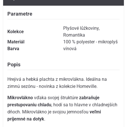
Parametre
Plyšové lůžkoviny
,
Kolekce
Romantika
Materiál
100 % polyester - mikroplyš
Barva
vínová
Popis
Hrejivá a hebká plachta z mikrovlákna. Ideálna na
zimnú sezónu - novinka z kolekcie Homeville.
Mikrovlákno
vďaka svojej štruktúre
zabraňuje
prestupovaniu chladu
, hodí sa to hlavne v chladnejších
dňoch. Mikrovlákno je svojou jemnosťou
veľmi
príjemné na dotyk
.