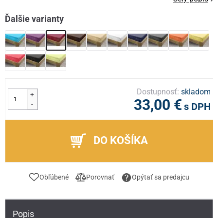
Ďalšie varianty
Dostupnosť:
skladom
+
33,00 €
-
s DPH
DO KOŠÍKA
Obľúbené
Porovnať
Opýtať sa predajcu
Popis