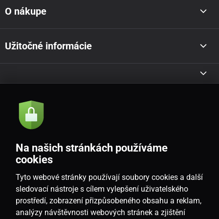
O nákupe
Užitočné informácie
Akcie a novinky e-mailom
Odoslať
Na našich stránkách používáme
Souhlasím se
zásadami zpracování osobních údajů
cookies
Tyto webové stránky používají soubory cookies a další
sledovací nástroje s cílem vylepšení uživatelského
prostředí, zobrazení přizpůsobeného obsahu a reklam,
SK
analýzy návštěvnosti webových stránek a zjištění