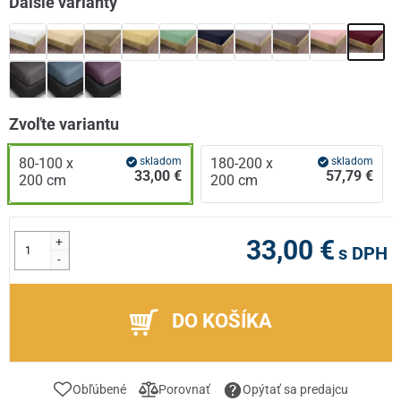
Ďalšie varianty
Zvoľte variantu
80-100 x
skladom
180-200 x
skladom
33,00 €
57,79 €
200 cm
200 cm
+
33,00 €
s DPH
-
DO KOŠÍKA
Obľúbené
Porovnať
Opýtať sa predajcu