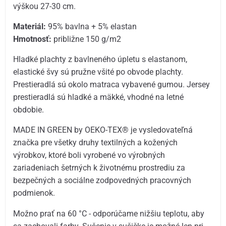
výškou 27-30 cm.
Materiál:
95% bavlna + 5% elastan
Hmotnosť:
približne 150 g/m2
Hladké plachty z bavlneného úpletu s elastanom,
elastické švy sú pružne všité po obvode plachty.
Prestieradlá sú okolo matraca vybavené gumou. Jersey
prestieradlá sú hladké a mäkké, vhodné na letné
obdobie.
MADE IN GREEN by OEKO-TEX® je vysledovateľná
značka pre všetky druhy textilných a kožených
výrobkov, ktoré boli vyrobené vo výrobných
zariadeniach šetrných k životnému prostrediu za
bezpečných a sociálne zodpovedných pracovných
podmienok.
Možno prať na 60 °C - odporúčame nižšiu teplotu, aby