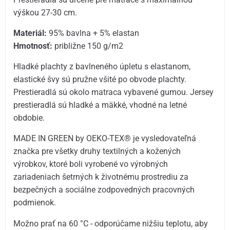
výškou 27-30 cm.
Materiál:
95% bavlna + 5% elastan
Hmotnosť:
približne 150 g/m2
Hladké plachty z bavlneného úpletu s elastanom,
elastické švy sú pružne všité po obvode plachty.
Prestieradlá sú okolo matraca vybavené gumou. Jersey
prestieradlá sú hladké a mäkké, vhodné na letné
obdobie.
MADE IN GREEN by OEKO-TEX® je vysledovateľná
značka pre všetky druhy textilných a kožených
výrobkov, ktoré boli vyrobené vo výrobných
zariadeniach šetrných k životnému prostrediu za
bezpečných a sociálne zodpovedných pracovných
podmienok.
Možno prať na 60 °C - odporúčame nižšiu teplotu, aby