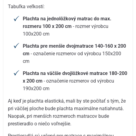
Tabuľka veľkostí:
Plachta na jednolôžkový matrac do max.
rozmeru 100 x 200 cm
- rozmer výrobcu
100x200 cm
Plachta pre menšie dvojmatrace 140-160 x 200
cm
- označenie rozmerov od výrobcu 150x200
cm
Plachta na väčšie dvojlôžkové matrace 180-200
x 200 cm
- označenie rozmerov od výrobcu
190x200 cm
Aj keď je plachta elastická, mali by ste počítať s tým, že
pri väčšej ploche bude plachta maximálne natiahnutá.
Naopak, pri menších rozmeroch matracov bude
prestieradlo o niečo voľnejšie.
Prestieradlá sú určené pre matrace s maximálnou