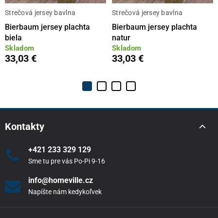
Strečová jersey bavlna
Strečová jersey bavlna
Bierbaum jersey plachta
Bierbaum jersey plachta
biela
natur
Skladom
Skladom
33,03 €
33,03 €
Kontakty
+421 233 329 129
Sme tu pre vás Po-Pi 9-16
info@homeville.cz
Napíšte nám kedykoľvek