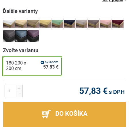
Ďalšie varianty
Zvoľte variantu
180-200 x
skladom
57,83 €
200 cm
+
57,83 €
s DPH
-
DO KOŠÍKA