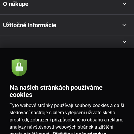
O nákupe
Užitočné informácie
Akcie a novinky e-mailom
Odoslať
Na našich stránkách používáme
Souhlasím se
zásadami zpracování osobních údajů
cookies
Tyto webové stránky používají soubory cookies a další
sledovací nástroje s cílem vylepšení uživatelského
prostředí, zobrazení přizpůsobeného obsahu a reklam,
SK
analýzy návštěvnosti webových stránek a zjištění