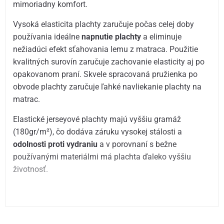
mimoriadny komfort.
Vysoká elasticita plachty zaručuje počas celej doby
používania ideálne
napnutie plachty
a eliminuje
nežiadúci efekt sťahovania lemu z matraca. Použitie
kvalitných surovín zaručuje zachovanie elasticity aj po
opakovanom praní. Skvele spracovaná pružienka po
obvode plachty zaručuje ľahké navliekanie plachty na
matrac.
Elastické jerseyové plachty majú vyššiu gramáž
(180gr/m²), čo dodáva záruku vysokej stálosti a
odolnosti proti vydraniu
a v porovnaní s bežne
používanými materiálmi má plachta ďaleko vyššiu
životnosť.