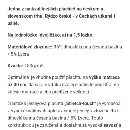
Jedna z najkvalitnejších plachiet na českom a
slovenskom trhu. Rýdzo české - v Čechách utkané i
ušité.
Na jednolôžko, dvojlôžko, aj na 1,5 lôžko.
Materiálové zloženie:
95% dlhovlákenná česaná bavlna
/ 5% Lycra
Kvalita:
180g/m2
Optimálne je vhodné použiť plachtu na
výšku matraca
až 30 cm
, dá sa ale vďaka svojej elasticite použiť aj na
väčšie matrace alebo predĺžené veľkosti.
Elastická jerseyová plachta
„Stretch-touch“
je vyrobená
z vysokokvalitných úpletov single jersey v zložení: 95%
dlhovlákenná česaná bavlna / 5% Lycra. Touto
konštrukciou je zaručená a dosiahnutá vysoká
savosť
a