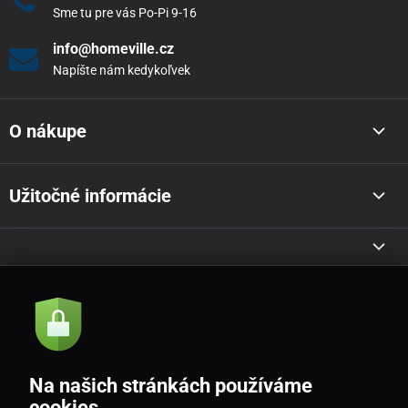
Sme tu pre vás Po-Pi 9-16
info@homeville.cz
Napíšte nám kedykoľvek
O nákupe
Užitočné informácie
Akcie a novinky e-mailom
Odoslať
Na našich stránkách používáme
Souhlasím se
zásadami zpracování osobních údajů
cookies