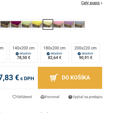
Celý popis
cm
140x200 cm
180x200 cm
200x220 cm
m
skladom
skladom
skladom
78,50 €
82,64 €
90,91 €
7,83 €
DO KOŠÍKA
s DPH
Obľúbené
Porovnať
Opýtať sa predajcu