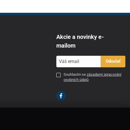
Akcie a novinky e-
mailom
Odoslať
Souhlasím se
zásadami zpracování
osobních údajů
SK