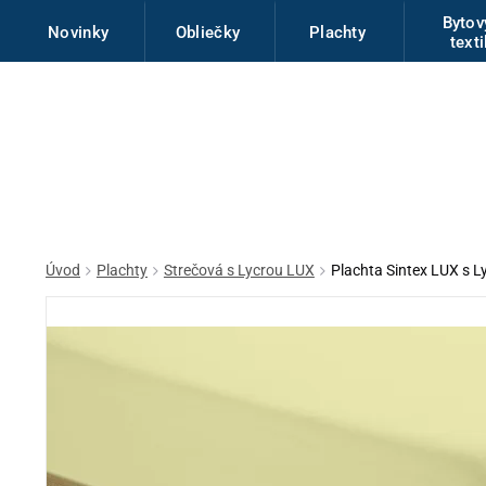
Byto
Novinky
Obliečky
Plachty
texti
Úvod
Plachty
Strečová s Lycrou LUX
Plachta Sintex LUX s L