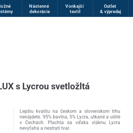
ložné
Nástenné
Vonkajší
Outlet
ystémy
dekorácie
textil
& výpredaj
LUX s Lycrou svetložltá
Lepšiu kvalitu na českom a slovenskom trhu
nenájdete. 95% bavlna, 5% Lycra, utkané a ušité
v Čechách. Plachta sa vďaka vláknu Lycra
nevyťahá a nestratí tvar.