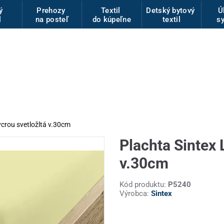
vý
Prehozy
Textil
Detský bytový
Ú
l
na posteľ
do kúpeľne
textil
s
ycrou svetložltá v.30cm
Plachta Sintex 
v.30cm
Kód produktu:
P5240
Výrobca:
Sintex