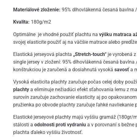
Materiálové zloženie:
95% dlhovlákenná česaná bavlna /
Kvalita:
180g/m2
Optimálne je vhodné použiť plachtu na
výšku matraca a
svojej elasticite použiť aj na väčšie matrace alebo predĺže
Elastická jerseyová plachta
„Stretch-touch“
je vyrobená z
single jersey v zložení: 95% dlhovlákenná česaná bavlna 
konštrukciou je zaručená a dosiahnutá vysoká
savosť
a m
Vysoká elasticita plachty zaručuje počas celej doby použ
plachty
a eliminuje nežiadúci efekt sťahovania lemu z mat
surovín zaručuje zachovanie elasticity aj po opakovanom
pružienka po obvode plachty zaručuje ľahké navliekanie 
Elastické jerseyové plachty majú vyššiu gramáž (180gr/m
stálosti a
odolnosti proti vydraniu
a v porovnaní s bežne
plachta ďaleko vyššiu životnosť.