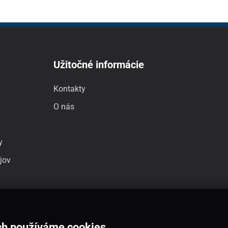
Užitočné informácie
Kontakty
O nás
y
jov
ch používáme cookies