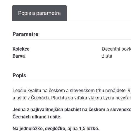
Popis a parametre
Parametre
Kolekce
Decentní povl
Barva
žlutá
Popis
Lepšiu kvalitu na českom a slovenskom trhu nenájdete. 9
a ušité v Čechách. Plachta sa vďaka vláknu Lycra nevyťahá
Jedna z najkvalitnejších plachiet na českom a slovensk
Čechách utkané i ušité.
Na jednolôžko, dvojlôžko, aj na 1,5 lôžko.