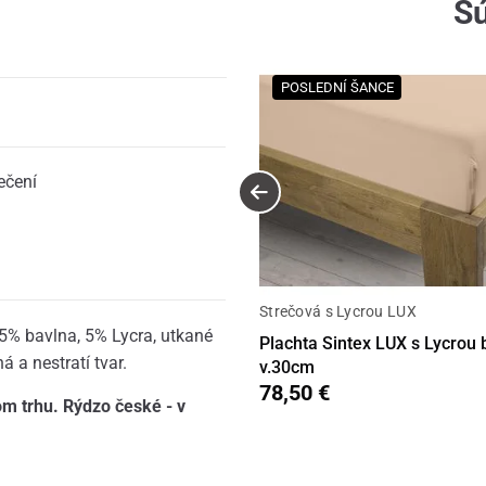
Sú
POSLEDNÍ ŠANCE
ečení
Strečová s Lycrou LUX
5% bavlna, 5% Lycra, utkané
Plachta Sintex LUX s Lycrou
 a nestratí tvar.
v.30cm
78,50 €
om trhu. Rýdzo české - v