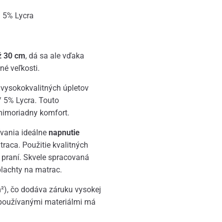
 5% Lycra
ž 30 cm
, dá sa ale vďaka
né veľkosti.
 vysokokvalitných úpletov
/ 5% Lycra. Touto
imoriadny komfort.
ívania ideálne
napnutie
raca. Použitie kvalitných
 praní. Skvele spracovaná
plachty na matrac.
²), čo dodáva záruku vysokej
 používanými materiálmi má