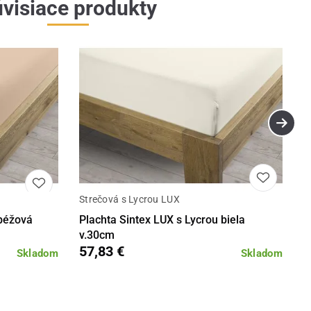
visiace produkty
Strečová s Lycrou LUX
Detail
Detail
 béžová
Plachta Sintex LUX s Lycrou biela
v.30cm
57,83 €
Skladom
Skladom