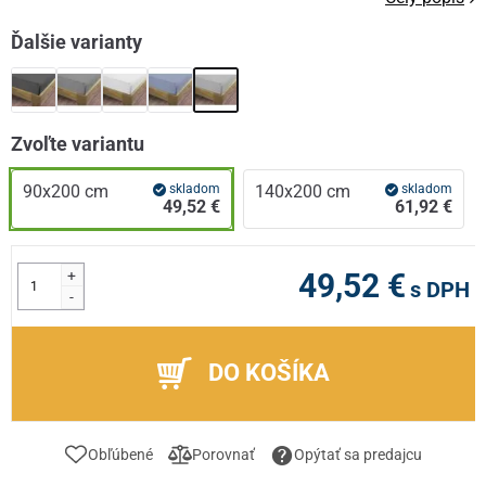
Ďalšie varianty
Zvoľte variantu
90x200 cm
skladom
140x200 cm
skladom
49,52 €
61,92 €
+
49,52 €
s DPH
-
DO KOŠÍKA
Obľúbené
Porovnať
Opýtať sa predajcu