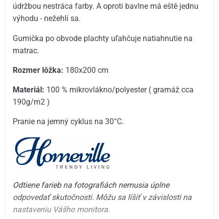
údržbou nestráca farby. A oproti bavlne má eště jednu
výhodu - nežehlí sa.
Gumička po obvode plachty uľahčuje natiahnutie na
matrac.
Rozmer lôžka:
180x200 cm
Materiál:
100 % mikrovlákno/polyester ( gramáž cca
190g/m2 )
Pranie na jemný cyklus na 30°C.
Odtiene farieb na fotografiách nemusia úplne
odpovedať skutočnosti. Môžu sa líšiť v závislosti na
nastaveniu Vášho monitora.