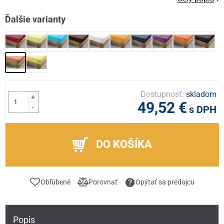
Ďalšie varianty
Dostupnosť:
skladom
+
49,52 €
-
s DPH
DO KOŠÍKA
Obľúbené
Porovnať
Opýtať sa predajcu
Popis