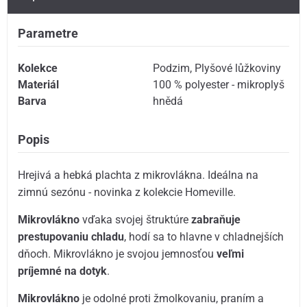
Parametre
Kolekce
Podzim
,
Plyšové lůžkoviny
Materiál
100 % polyester - mikroplyš
Barva
hnědá
Popis
Hrejivá a hebká plachta z mikrovlákna. Ideálna na
zimnú sezónu - novinka z kolekcie Homeville.
Mikrovlákno
vďaka svojej štruktúre
zabraňuje
prestupovaniu chladu
, hodí sa to hlavne v chladnejších
dňoch. Mikrovlákno je svojou jemnosťou
veľmi
príjemné na dotyk
.
Mikrovlákno
je odolné proti žmolkovaniu, praním a