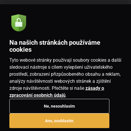
Akcie a novinky e-mailom
Odoslať
Na našich stránkách používáme
Souhlasím se
zásadami zpracování osobních údajů
cookies
Tyto webové stránky používají soubory cookies a další
sledovací nástroje s cílem vylepšení uživatelského
prostředí, zobrazení přizpůsobeného obsahu a reklam,
SK
analýzy návštěvnosti webových stránek a zjištění
zdroje návštěvnosti. Přečtěte si naše
zásady o
zpracování osobních údajů
.
Ne, nesouhlasím
Copyright © 2026
www.housemania.sk
. Všetky práva vyhradené.
Ano, souhlasím
E-shop vytvorila
SIMPLIA.cz