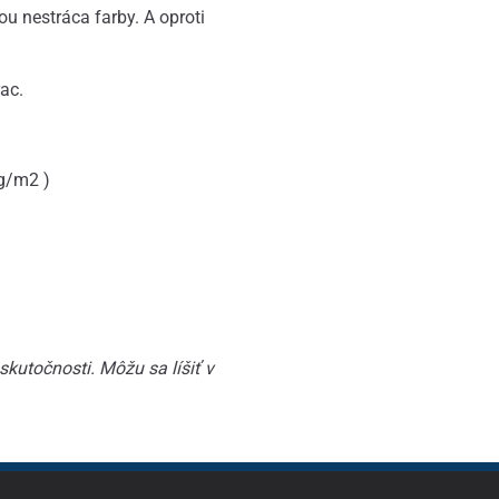
u nestráca farby. A oproti
ac.
g/m2 )
kutočnosti. Môžu sa líšiť v