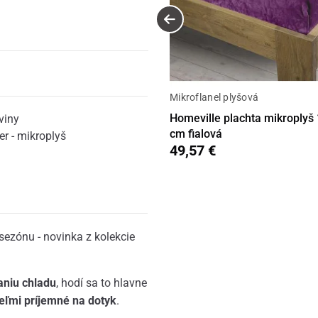
Mikroflanel plyšová
Homeville plachta mikroplyš
viny
cm fialová
er - mikroplyš
49,57 €
sezónu - novinka z kolekcie
aniu chladu
, hodí sa to hlavne
eľmi príjemné na dotyk
.