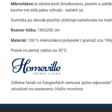
Mikrovlákno
je odolné proti žmolkovaniu, praním a údržbo
bavlne má eště jednu výhodu - nežehlí sa.
Gumička po obvode plachty uľahčuje natiahnutie na matr
Rozmer lôžka:
180x200 cm
Materiál:
100 % mikrovlákno/polyester ( gramáž cca 190
Pranie na jemný cyklus na 30°C.
Odtiene farieb na fotografiách nemusia úplne odpovedať s
závislosti na nastaveniu Vášho monitora.