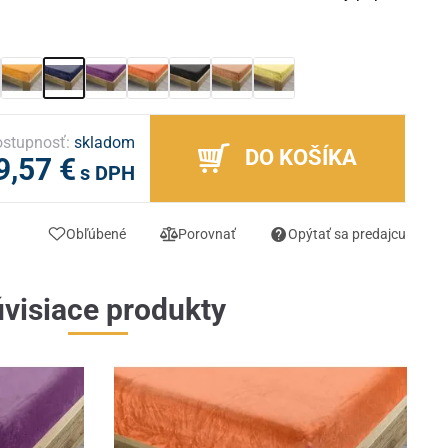
stupnosť:
skladom
DO KOŠÍKA
9,57 €
s DPH
Obľúbené
Porovnať
Opýtať sa predajcu
visiace produkty