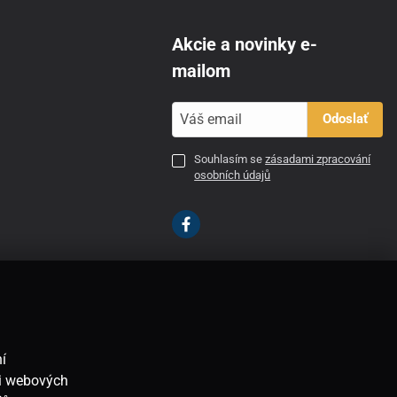
Akcie a novinky e-
mailom
Odoslať
Souhlasím se
zásadami zpracování
osobních údajů
SK
í
ti webových