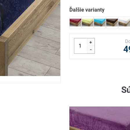
Ďalšie varianty
Do
+
4
-
Sú