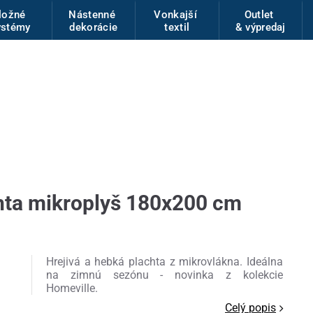
ložné
Nástenné
Vonkajší
Outlet
ystémy
dekorácie
textil
& výpredaj
hta mikroplyš 180x200 cm
Hrejivá a hebká plachta z mikrovlákna. Ideálna
na zimnú sezónu - novinka z kolekcie
Homeville.
Celý popis