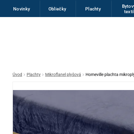
Byto
Novinky
Obliečky
Plachty
texti
Úvod
Plachty
Mikroflanel plyšová
Homeville plachta mikro