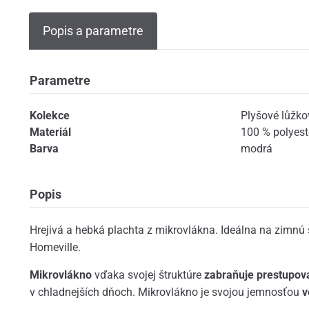
Popis a parametre
Parametre
Kolekce
Plyšové lůžko
Materiál
100 % polyest
Barva
modrá
Popis
Hrejivá a hebká plachta z mikrovlákna. Ideálna na zimnú 
Homeville.
Mikrovlákno
vďaka svojej štruktúre
zabraňuje prestupov
v chladnejších dňoch. Mikrovlákno je svojou jemnosťou
v