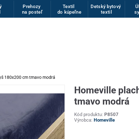
vý
Prehozy
Textil
Detský bytový
Ú
l
na posteľ
do kúpeľne
textil
s
plyš 180x200 cm tmavo modrá
Homeville plac
tmavo modrá
Kód produktu:
P8507
Výrobca:
Homeville