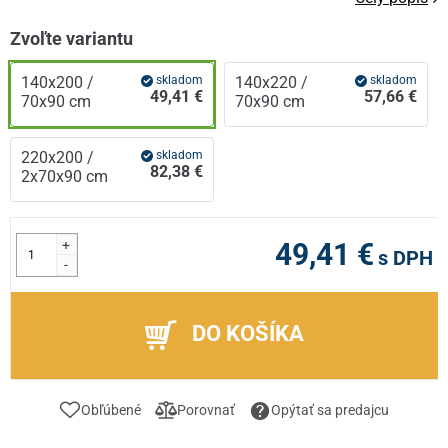
Zvoľte variantu
140x200 /
skladom
140x220 /
skladom
49,41 €
57,66 €
70x90 cm
70x90 cm
220x200 /
skladom
82,38 €
2x70x90 cm
+
49,41 €
s DPH
-
DO KOŠÍKA
Obľúbené
Porovnať
Opýtať sa predajcu