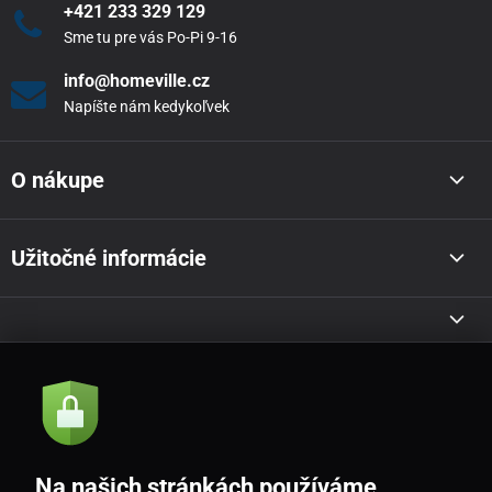
+421 233 329 129
Sme tu pre vás Po-Pi 9-16
info@homeville.cz
Napíšte nám kedykoľvek
O nákupe
Užitočné informácie
Akcie a novinky e-mailom
Odoslať
Na našich stránkách používáme