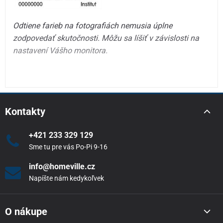
Odtiene farieb na fotografiách nemusia úplne
zodpovedať skutočnosti. Môžu sa líšiť v závislosti na
nastavení Vášho monitora.
Kontakty
+421 233 329 129
Sme tu pre vás Po-Pi 9-16
info@homeville.cz
Napíšte nám kedykoľvek
O nákupe