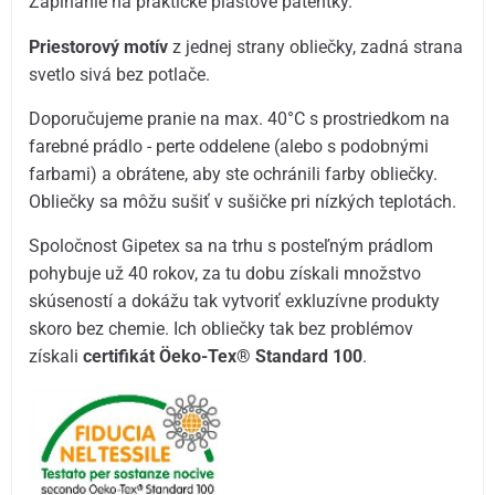
Zapínanie na praktické plastové patentky.
Priestorový motív
z jednej strany obliečky, zadná strana
svetlo sivá bez potlače.
Doporučujeme pranie na max. 40°C s prostriedkom na
farebné prádlo - perte oddelene (alebo s podobnými
farbami) a obrátene, aby ste ochránili farby obliečky.
Obliečky sa môžu sušiť v sušičke pri nízkých teplotách.
Spoločnost Gipetex sa na trhu s posteľným prádlom
pohybuje už 40 rokov, za tu dobu získali množstvo
skúseností a dokážu tak vytvoriť exkluzívne produkty
skoro bez chemie. Ich obliečky tak bez problémov
získali
certifikát Öeko-Tex® Standard 100
.