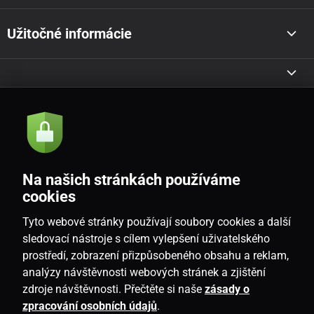
Užitočné informácie
Akcie a novinky e-mailom
Odoslať
Na našich stránkách používáme
Souhlasím se
zásadami zpracování osobních údajů
cookies
Tyto webové stránky používají soubory cookies a další
sledovací nástroje s cílem vylepšení uživatelského
prostředí, zobrazení přizpůsobeného obsahu a reklam,
SK
analýzy návštěvnosti webových stránek a zjištění
zdroje návštěvnosti. Přečtěte si naše
zásady o
zpracování osobních údajů
.