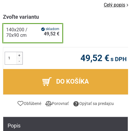
Celý popis
Zvoľte variantu
140x200 /
skladom
49,52 €
70x90 cm
+
49,52 €
s DPH
-
DO KOŠÍKA
Obľúbené
Porovnať
Opýtať sa predajcu
Popis