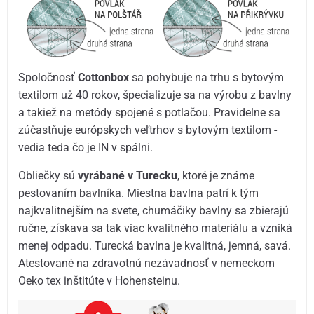
Spoločnosť
Cottonbox
sa pohybuje na trhu s bytovým
textilom už 40 rokov, špecializuje sa na výrobu z bavlny
a takiež na metódy spojené s potlačou. Pravidelne sa
zúčastňuje európskych veľtrhov s bytovým textilom -
vedia teda čo je IN v spálni.
Obliečky sú
vyrábané v Turecku
, ktoré je známe
pestovaním bavlníka. Miestna bavlna patrí k tým
najkvalitnejším na svete, chumáčiky bavlny sa zbierajú
ručne, získava sa tak viac kvalitného materiálu a vzniká
menej odpadu. Turecká bavlna je kvalitná, jemná, savá.
Atestované na zdravotnú nezávadnosť v nemeckom
Oeko tex inštitúte v Hohensteinu.