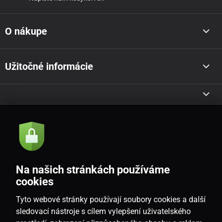
O nákupe
Užitočné informácie
Akcie a novinky e-mailom
Odoslať
Na našich stránkách používáme
Souhlasím se
zásadami zpracování osobních údajů
cookies
Tyto webové stránky používají soubory cookies a další
sledovací nástroje s cílem vylepšení uživatelského