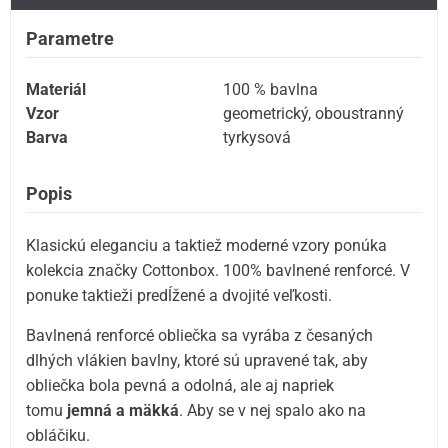
Parametre
Materiál
100 % bavlna
Vzor
geometrický
,
oboustranný
Barva
tyrkysová
Popis
Klasickú eleganciu a taktiež moderné vzory ponúka
kolekcia značky Cottonbox. 100% bavlnené renforcé. V
ponuke taktieži predĺžené a dvojité veľkosti.
Bavlnená renforcé obliečka sa vyrába z česaných
dlhých vlákien bavlny, ktoré sú upravené tak, aby
obliečka bola pevná a odolná, ale aj napriek
tomu
jemná a mäkká
. Aby se v nej spalo ako na
obláčiku.