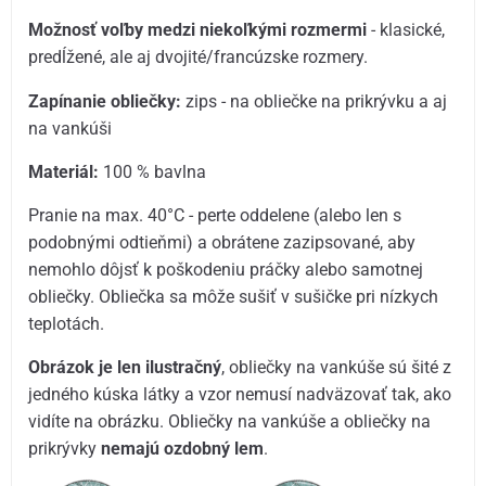
Možnosť voľby medzi niekoľkými rozmermi
- klasické,
predĺžené, ale aj dvojité/francúzske rozmery.
Zapínanie obliečky:
zips - na obliečke na prikrývku a aj
na vankúši
Materiál:
100 % bavlna
Pranie na max. 40°C - perte oddelene (alebo len s
podobnými odtieňmi) a obrátene zazipsované, aby
nemohlo dôjsť k poškodeniu práčky alebo samotnej
obliečky. Obliečka sa môže sušiť v sušičke pri nízkych
teplotách.
Obrázok je len ilustračný
, obliečky na vankúše sú šité z
jedného kúska látky a vzor nemusí nadväzovať tak, ako
vidíte na obrázku. Obliečky na vankúše a obliečky na
prikrývky
nemajú ozdobný lem
.