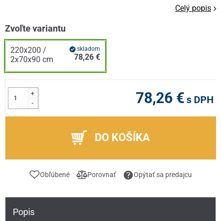
Celý popis
Zvoľte variantu
220x200 /
skladom
78,26 €
2x70x90 cm
+
78,26 €
s DPH
-
DO KOŠÍKA
Obľúbené
Porovnať
Opýtať sa predajcu
Popis