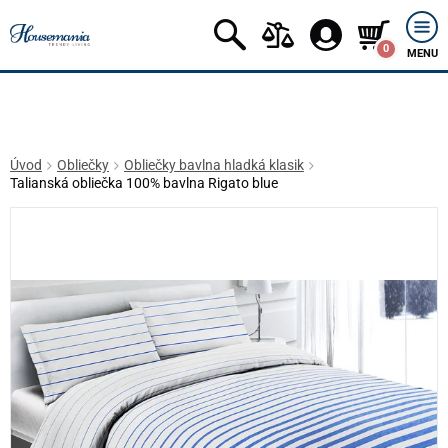
0
MENU
Úvod
Obliečky
Obliečky bavlna hladká klasik
Talianská obliečka 100% bavlna Rigato blue