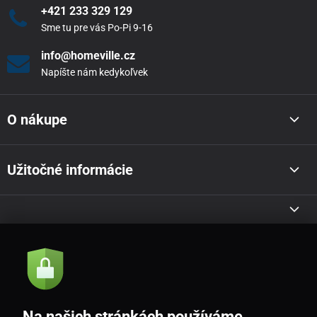
+421 233 329 129
Sme tu pre vás Po-Pi 9-16
info@homeville.cz
Napíšte nám kedykoľvek
O nákupe
Užitočné informácie
Akcie a novinky e-mailom
Odoslať
Na našich stránkách používáme