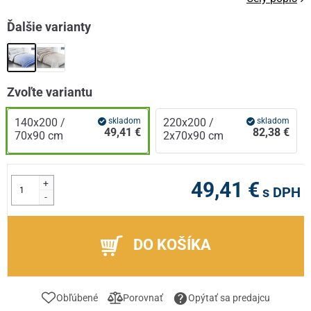
Ďalšie varianty
Zvoľte variantu
140x200 /
skladom
220x200 /
skladom
49,41 €
82,38 €
70x90 cm
2x70x90 cm
+
49,41 €
s DPH
-
DO KOŠÍKA
Obľúbené
Porovnať
Opýtať sa predajcu