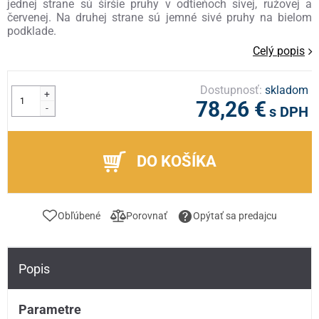
jednej strane sú širšie pruhy v odtieňoch sivej, ružovej a
červenej. Na druhej strane sú jemné sivé pruhy na bielom
podklade.
Celý popis
Dostupnosť:
skladom
+
78,26 €
-
s DPH
DO KOŠÍKA
Obľúbené
Porovnať
Opýtať sa predajcu
Popis
Parametre