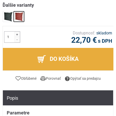
Ďalšie varianty
Dostupnosť:
skladom
+
22,70 €
-
s DPH
DO KOŠÍKA
Obľúbené
Porovnať
Opýtať sa predajcu
Popis
Parametre