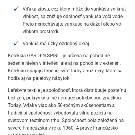
Vďaka zipsu, cez ktorý môže do vankúša vniknúť
vlhkosť, sa znižuje odolnosť vankúša voči vode.
Preto nenechávajte vankúše na daždi alebo vo
vlhkom prostredí.
Vankúš má úzky ozdobný okraj.
Kolekcia GARDEN SPIRIT je určená na pohodlné
sedenie nielen v interiéri, ale aj na pohodlie v exteriéri.
Kolekciu spájajú tlmené, sýte farby a rozmery, ktoré sa
hodia aj na paletový nábytok.
Lefebvre textile je spoločnosť, ktorá distribuuje posteľnú
bielizeň, prikrývky a iné domáce potreby pod značkou
Today. Vďaka viac ako 50-ročným skúsenostiam a
tradícii si spoločnosť vybudovala silnú pozíciu na
svetovom textilnom trhu. Spoločnosť bola založená na
severe Francúzska v roku 1960. A práve Francúzsko