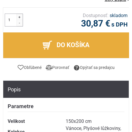
Dostupnosť:
skladom
+
30,87 €
-
s DPH
DO KOŠÍKA
Obľúbené
Porovnať
Opýtať sa predajcu
Popis
Parametre
Velikost
150x200 cm
Vánoce
,
Plyšové lůžkoviny
,
Kolekce