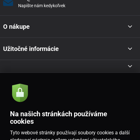
Napíšte nám kedykoľvek
O nákupe
Užitočné informácie
Akcie a novinky e-mailom
Odoslať
Na našich stránkách používáme
Souhlasím se
zásadami zpracování osobních údajů
cookies
Tyto webové stránky používají soubory cookies a další