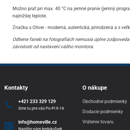
Možno prať pri max. 40 °C na jemné pranie (jemný program
najnižšej teplote.
Značka s.Oliver - moderná, autentická, prirodzená a s ve
Odtiene farieb na fotografiách nemusia úplne zodpovedať
závislosti od nastavení vášho monitora.
Kontakty
O nákupe
+421 233 329 129
Obchodné podmienky
Sme tu pre vás Po-Pi 9-16
Dodacie podmienky
Vrátenie tovaru
info@homeville.cz
Napíšte nám kedykoľvek