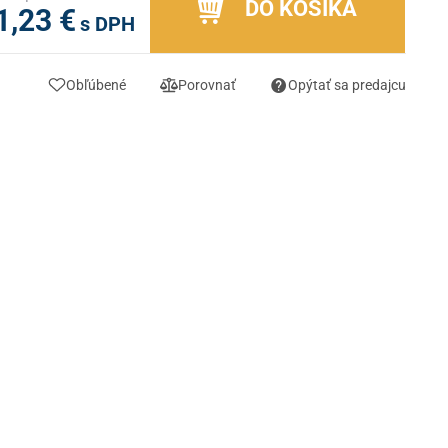
DO KOŠÍKA
1,23 €
s DPH
Obľúbené
Porovnať
Opýtať sa predajcu