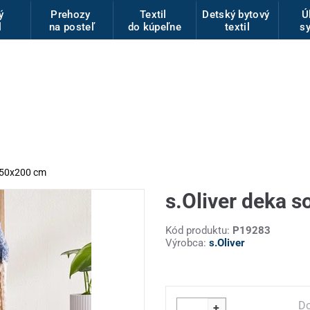
vý
Prehozy
Textil
Detský bytový
Ú
l
na posteľ
do kúpeľne
textil
s
 150x200 cm
s.Oliver deka 
Kód produktu:
P19283
Výrobca:
s.Oliver
Do
+