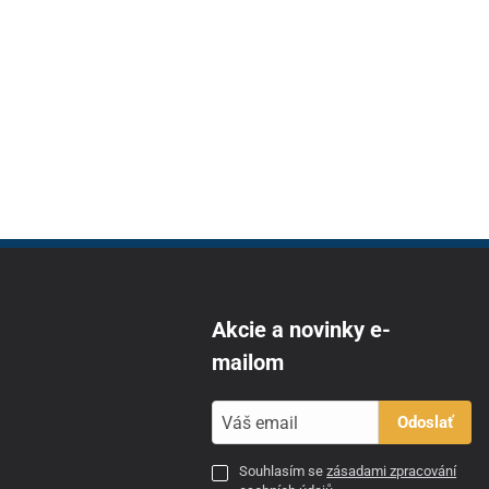
Akcie a novinky e-
mailom
Odoslať
Souhlasím se
zásadami zpracování