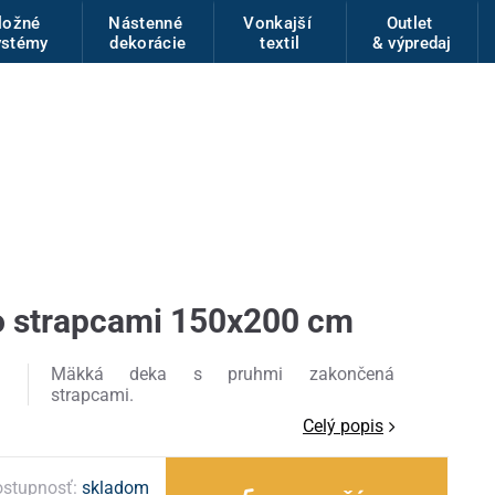
ložné
Nástenné
Vonkajší
Outlet
ystémy
dekorácie
textil
& výpredaj
so strapcami 150x200 cm
Mäkká deka s pruhmi zakončená
strapcami.
Celý popis
stupnosť:
skladom