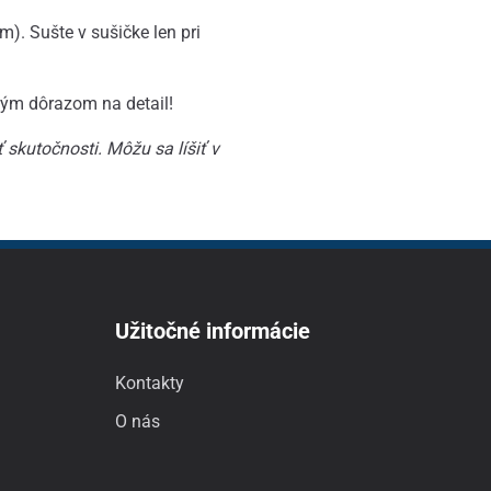
). Sušte v sušičke len pri
ľkým dôrazom na detail!
 skutočnosti.
Môžu sa líšiť v
Užitočné informácie
Kontakty
O nás