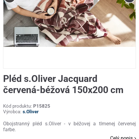
Pléd s.Oliver Jacquard
červená-béžová 150x200 cm
Kód produktu:
P15825
Výrobca:
s.Oliver
Obojstranný pléd s.Oliver - v béžovej a tlmenej červenej
farbe.
Celý popis