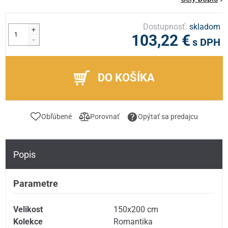
Dostupnosť:
skladom
+
103,22 €
-
s DPH
DO KOŠÍKA
Obľúbené
Porovnať
Opýtať sa predajcu
Popis
Parametre
Velikost
150x200 cm
Kolekce
Romantika