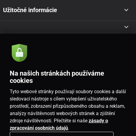
Užitočné informácie
Akcie a novinky e-mailom
Odoslať
Na našich stránkách používáme
Souhlasím se
zásadami zpracování osobních údajů
cookies
Tyto webové stránky používají soubory cookies a další
sledovací nástroje s cílem vylepšení uživatelského
prostředí, zobrazení přizpůsobeného obsahu a reklam,
SK
analýzy návštěvnosti webových stránek a zjištění
zdroje návštěvnosti. Přečtěte si naše
zásady o
zpracování osobních údajů
.