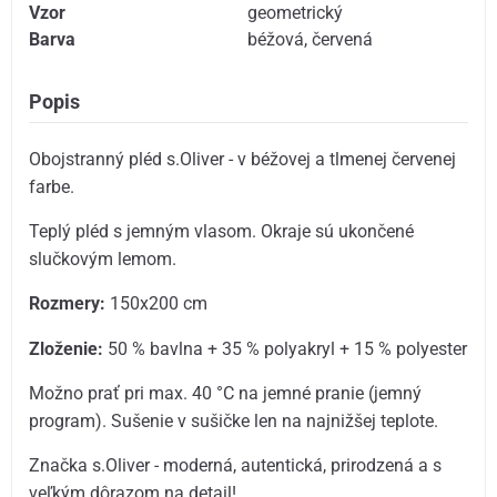
Vzor
geometrický
Barva
béžová
,
červená
Popis
Obojstranný pléd s.Oliver - v béžovej a tlmenej červenej
farbe.
Teplý pléd s jemným vlasom. Okraje sú ukončené
slučkovým lemom.
Rozmery:
150x200 cm
Zloženie:
50 % bavlna + 35 % polyakryl + 15 % polyester
Možno prať pri max. 40 °C na jemné pranie (jemný
program). Sušenie v sušičke len na najnižšej teplote.
Značka s.Oliver - moderná, autentická, prirodzená a s
veľkým dôrazom na detail!