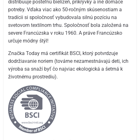
distribuuje posteľnú bielizeň, prikrývky a iné domáce
potreby. Vďaka viac ako 50-ročným skúsenostiam a
tradícii si spoločnosť vybudovala silnú pozíciu na
svetovom textilnom trhu. Spoločnosť bola založená na
severe Francúzska v roku 1960. A práve Francúzsko
určuje módny štýl!
Značka Today má certifikát BSCI, ktorý potvrdzuje
dodržiavanie noriem (továrne nezamestnávajú deti, ich
výroba sa snaží byť čo najviac ekologická a šetrná k
životnému prostrediu).