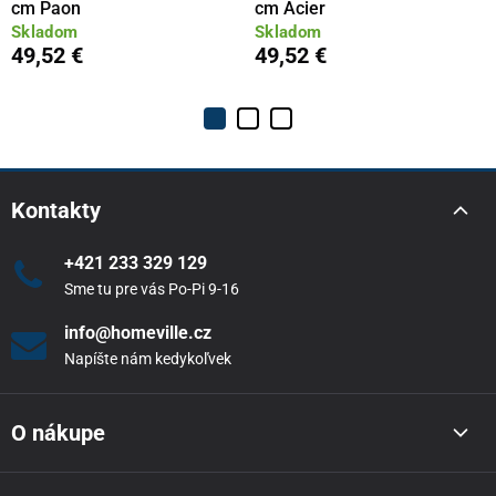
cm Paon
cm Acier
Skladom
Skladom
49,52 €
49,52 €
Kontakty
+421 233 329 129
Sme tu pre vás Po-Pi 9-16
info@homeville.cz
Napíšte nám kedykoľvek
O nákupe