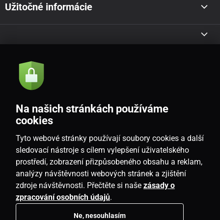
Užitočné informácie
Akcie a novinky e-mailom
Odoslať
Na našich stránkách používáme
Souhlasím se
zásadami zpracování osobních údajů
cookies
Tyto webové stránky používají soubory cookies a další
sledovací nástroje s cílem vylepšení uživatelského
prostředí, zobrazení přizpůsobeného obsahu a reklam,
SK
analýzy návštěvnosti webových stránek a zjištění
zdroje návštěvnosti. Přečtěte si naše
zásady o
zpracování osobních údajů
.
Ne, nesouhlasím