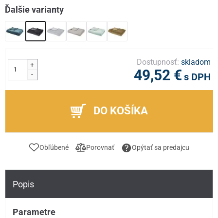
Ďalšie varianty
Dostupnosť:
skladom
+
49,52 €
-
s DPH
DO KOŠÍKA
Obľúbené
Porovnať
Opýtať sa predajcu
Popis
Parametre