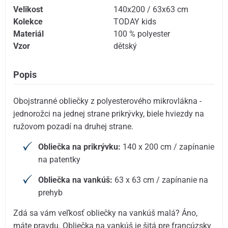
Velikost
140x200 / 63x63 cm
Kolekce
TODAY kids
Materiál
100 % polyester
Vzor
dětský
Popis
Obojstranné obliečky z polyesterového mikrovlákna -
jednorožci na jednej strane prikrývky, biele hviezdy na
ružovom pozadí na druhej strane.
Obliečka na prikrývku:
140 x 200 cm / zapínanie
na patentky
Obliečka na vankúš:
63 x 63 cm / zapínanie na
prehyb
Zdá sa vám veľkosť obliečky na vankúš malá? Áno,
máte pravdu. Obliečka na vankúš je šitá pre francúzsky