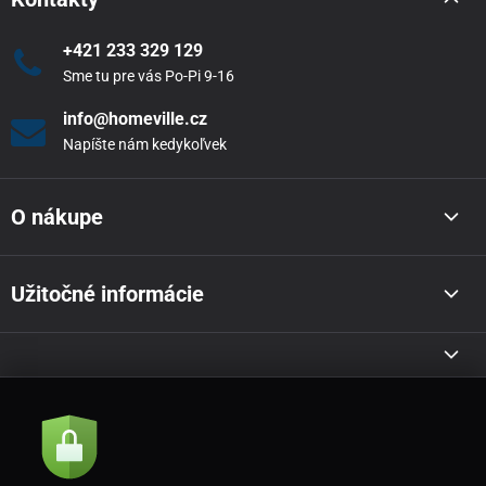
+421 233 329 129
Sme tu pre vás Po-Pi 9-16
info@homeville.cz
Napíšte nám kedykoľvek
O nákupe
Užitočné informácie
Akcie a novinky e-mailom
Odoslať