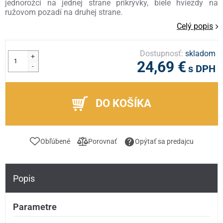
jednorožci na jednej strane prikrývky, biele hviezdy na
ružovom pozadí na druhej strane.
Celý popis
Dostupnosť:
skladom
+
24,69 €
-
s DPH
DO KOŠÍKA
Obľúbené
Porovnať
Opýtať sa predajcu
Popis
Parametre