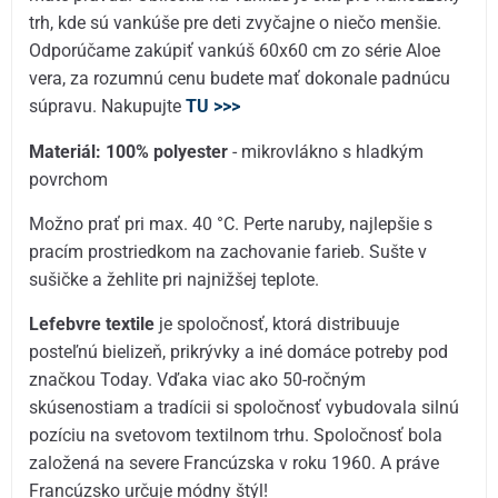
trh, kde sú vankúše pre deti zvyčajne o niečo menšie.
Odporúčame zakúpiť vankúš 60x60 cm zo série Aloe
vera, za rozumnú cenu budete mať dokonale padnúcu
súpravu. Nakupujte
TU >>>
Materiál: 100% polyester
- mikrovlákno s hladkým
povrchom
Možno prať pri max. 40 °C. Perte naruby, najlepšie s
pracím prostriedkom na zachovanie farieb. Sušte v
sušičke a žehlite pri najnižšej teplote.
Lefebvre textile
je spoločnosť, ktorá distribuuje
posteľnú bielizeň, prikrývky a iné domáce potreby pod
značkou Today. Vďaka viac ako 50-ročným
skúsenostiam a tradícii si spoločnosť vybudovala silnú
pozíciu na svetovom textilnom trhu. Spoločnosť bola
založená na severe Francúzska v roku 1960. A práve
Francúzsko určuje módny štýl!