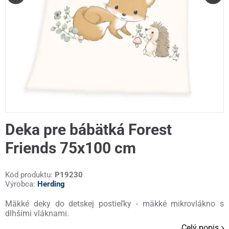
Deka pre bábätká Forest
Friends 75x100 cm
Kód produktu:
P19230
Výrobca:
Herding
Mäkké deky do detskej postieľky - mäkké mikrovlákno s
dlhšími vláknami.
Celý popis