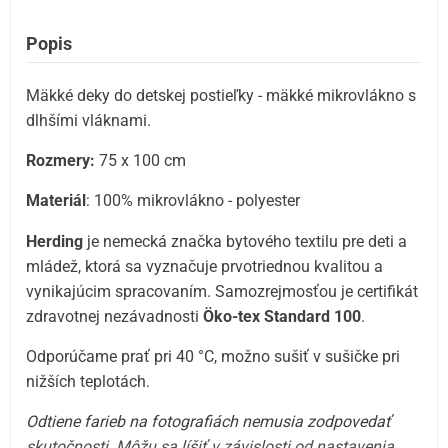
Popis
Mäkké deky do detskej postieľky - mäkké mikrovlákno s
dlhšími vláknami.
Rozmery:
75 x 100 cm
Materiál
: 100% mikrovlákno - polyester
Herding
je nemecká značka bytového textilu pre deti a
mládež, ktorá sa vyznačuje prvotriednou kvalitou a
vynikajúcim spracovaním. Samozrejmosťou je certifikát
zdravotnej nezávadnosti
Öko-tex Standard 100
.
Odporúčame prať pri 40 °C, možno sušiť v sušičke pri
nižších teplotách.
Odtiene farieb na fotografiách nemusia zodpovedať
skutočnosti.
Môžu sa líšiť v závislosti od nastavenia