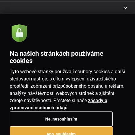
Akcie a novinky e-mailom
Odoslať
Na našich stránkách používáme
Souhlasím se
zásadami zpracování osobních údajů
cookies
Tyto webové stránky používají soubory cookies a další
sledovací nástroje s cílem vylepšení uživatelského
prostředí, zobrazení přizpůsobeného obsahu a reklam,
SK
analýzy návštěvnosti webových stránek a zjištění
zdroje návštěvnosti. Přečtěte si naše
zásady o
zpracování osobních údajů
.
Ne, nesouhlasím
Copyright © 2026
www.housemania.sk
. Všetky práva vyhradené.
Ano, souhlasím