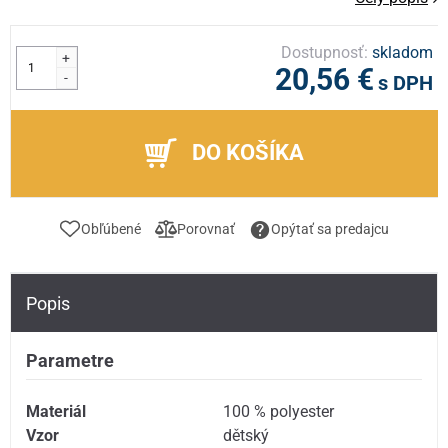
Dostupnosť:
skladom
+
20,56 €
-
s DPH
DO KOŠÍKA
Obľúbené
Porovnať
Opýtať sa predajcu
Popis
Parametre
Materiál
100 % polyester
Vzor
dětský