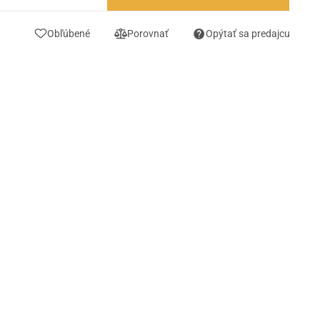
Obľúbené
Porovnať
Opýtať sa predajcu