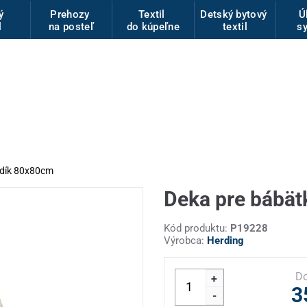
vý
Prehozy
Textil
Detský bytový
Ú
l
na posteľ
do kúpeľne
textil
s
edík 80x80cm
Deka pre bábä
Kód produktu:
P19228
Výrobca:
Herding
Do
+
3
-