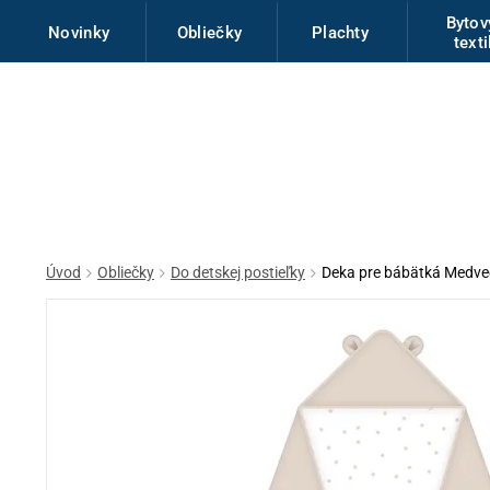
Byto
Novinky
Obliečky
Plachty
texti
Úvod
Obliečky
Do detskej postieľky
Deka pre bábätká Medv