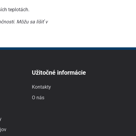
ích teplotách.
čnosti.
Môžu sa líšiť v
Užitočné informácie
Kontakty
O nás
y
jov