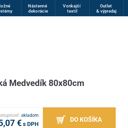
ložné
Nástenné
Vonkajší
Outlet
ystémy
dekorácie
textil
& výpredaj
tká Medvedík 80x80cm
stupnosť:
skladom
DO KOŠÍKA
5,07 €
s DPH