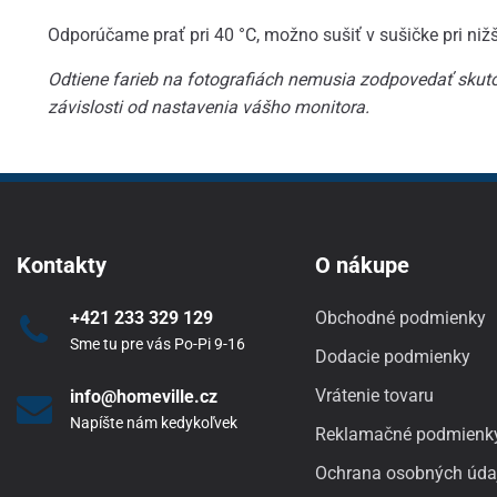
Odporúčame prať pri 40 °C, možno sušiť v sušičke pri nižš
Odtiene farieb na fotografiách nemusia zodpovedať skuto
závislosti od nastavenia vášho monitora.
Kontakty
O nákupe
+421 233 329 129
Obchodné podmienky
Sme tu pre vás Po-Pi 9-16
Dodacie podmienky
Vrátenie tovaru
info@homeville.cz
Napíšte nám kedykoľvek
Reklamačné podmienk
Ochrana osobných úda