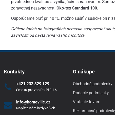
prvotriednou kvalitou a vynikajúcim spracovaním. Samozr
zdravotnej nezávadnosti
Öko-tex Standard 100
.
Odporúčame prať pri 40 °C, možno sušiť v sušičke pri nižš
Odtiene farieb na fotografiách nemusia zodpovedať skuto
závislosti od nastavenia vášho monitora.
Kontakty
O nákupe
+421 233 329 129
Obchodné podmienky
Sme tu pre vás Po-Pi 9-16
Dodacie podmienky
Vrátenie tovaru
info@homeville.cz
Napíšte nám kedykoľvek
Reklamačné podmienk