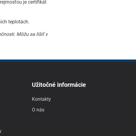
ejmosťou je certifikát
ích teplotách.
čnosti.
Môžu sa líšiť v
Užitočné informácie
Kontakty
O nás
y