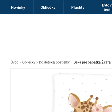
Byto
Novinky
Obliečky
Plachty
texti
Úvod
Obliečky
Do detskej postieľky
Deka pre bábätká Žirafa