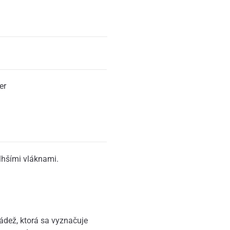
er
lhšími vláknami.
ádež, ktorá sa vyznačuje