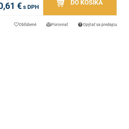
DO KOŠÍKA
0,61 €
s DPH
Obľúbené
Porovnať
Opýtať sa predajcu