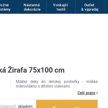
ložné
Nástenné
Vonkajší
Outlet
ystémy
dekorácie
textil
& výpredaj
ká Žirafa 75x100 cm
Mäkké deky do detskej postieľky - mäkké
mikrovlákno s dlhšími vláknami.
Celý popis
stupnosť:
skladom