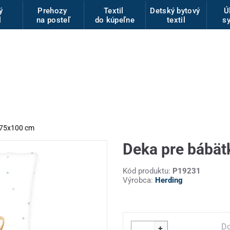
vý
Prehozy
Textil
Detský bytový
Ú
l
na posteľ
do kúpeľne
textil
s
 75x100 cm
Deka pre bábät
Kód produktu:
P19231
Výrobca:
Herding
Do
+