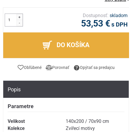
Dostupnosť:
skladom
+
53,53 €
-
s DPH
DO KOŠÍKA
Obľúbené
Porovnať
Opýtať sa predajcu
Popis
Parametre
Velikost
140x200 / 70x90 cm
Kolekce
Zvířecí motivy