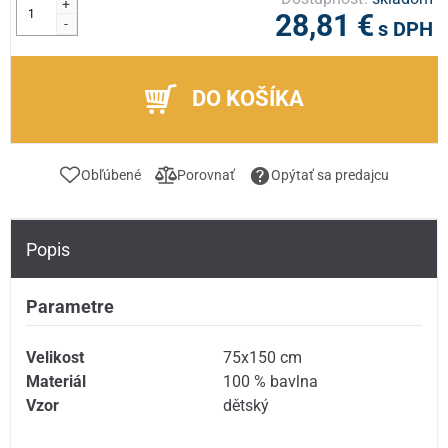
+
28,81 €
-
s DPH
DO KOŠÍKA
Obľúbené
Porovnať
Opýtať sa predajcu
Popis
Parametre
Velikost
75x150 cm
Materiál
100 % bavlna
Vzor
dětský