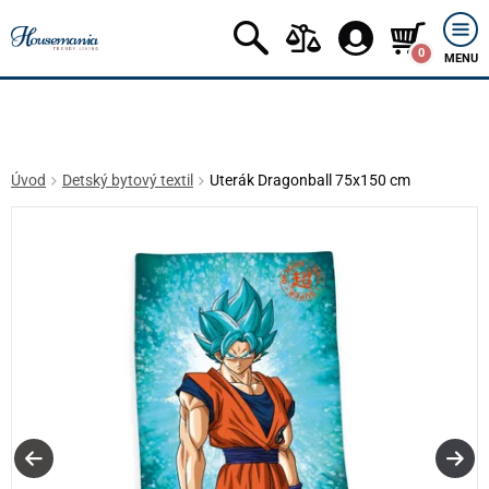
0
MENU
Úvod
Detský bytový textil
Uterák Dragonball 75x150 cm