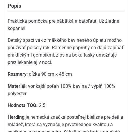
Popis
Praktická pomôcka pre bábätká a batoľatá. Už žiadne
kopanie!
Detský spací vak z mäkkého bavlneného úpletu možno
používať po celý rok. Ramenné popruhy sa dajú zapínať
praktickými gombíkmi, zips na boku tašky umožňuje
prezliekanie aj v noci.
Rozmery
: dĺžka 90 cm x 45 cm
Materiál:
vonkajší poťah 100% bavlna / výplň 100%
polyester
Hodnota TOG:
2.5
Herding
je nemecká značka posteľnej bielizne pre deti a
mládež, ktorá sa vyznačuje prvotriednou kvalitou a
vynikajúcim spracovaním. Sýte tlačené farby zaručujú