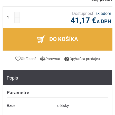
Dostupnosť:
skladom
+
41,17 €
-
s DPH
DO KOŠÍKA
Obľúbené
Porovnať
Opýtať sa predajcu
Popis
Parametre
Vzor
dětský