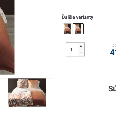
Ďalšie varianty
Do
+
4
-
Sú