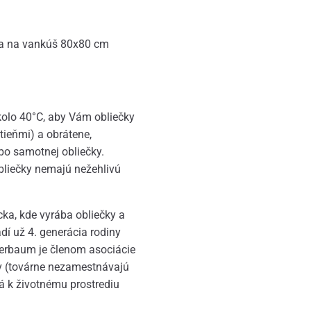
ka na vankúš 80x80 cm
kolo 40°C, aby Vám obliečky
tieňmi) a obrátene,
bo samotnej obliečky.
Obliečky nemajú nežehlivú
a, kde vyrába obliečky a
adí už 4. generácia rodiny
Bierbaum je členom asociácie
v (továrne nezamestnávajú
ná k životnému prostrediu