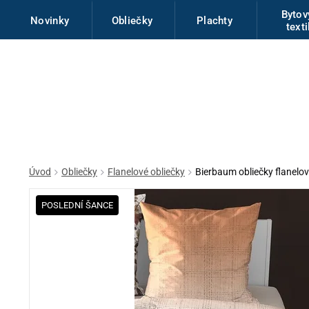
Byto
Novinky
Obliečky
Plachty
texti
Úvod
Obliečky
Flanelové obliečky
Bierbaum obliečky flanel
POSLEDNÍ ŠANCE