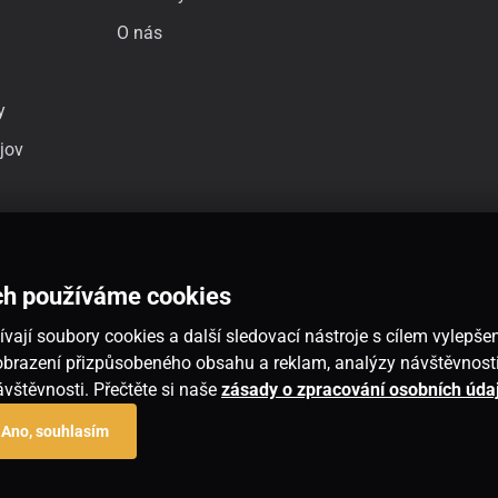
O nás
y
jov
ch používáme cookies
vají soubory cookies a další sledovací nástroje s cílem vylepšen
 zobrazení přizpůsobeného obsahu a reklam, analýzy návštěvnos
návštěvnosti. Přečtěte si naše
zásady o zpracování osobních úda
Ano, souhlasím