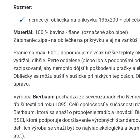
Rozmer:
nemecký: obliečka na prikryvku 135x200 + oblieč
Materiál:
100 % bavlna - flanel (označené ako biber)
Zapínanie: zips - na obliečke na prikrývku a aj na vankúš
Pranie na max. 60°C, doporučujeme však nižšie teploty o
vydržali dlhšie. Perte oddelene (alebo iba s podobnými od
zazipsované, aby nemohlo dôjsť k poškodeniu pračky ale
Obliečky sa môžu sušiť v sušičke pri nízkých teplotách. 
úpravu.
Výrobca
Bierbaum
pochádza zo severozápadného Nemeck
ďalší textil od roku 1895. Celú spoločnosť v súčasnosti ri
Bierbaum, ktorá sa snaží o propojenie tradíc a inovácií. 
BSCI, ktorá podporuje dodržiavanie výrobných štandardo
deti, ich výroba se snaží byť čo najviac ekologická a šetr
atď.).