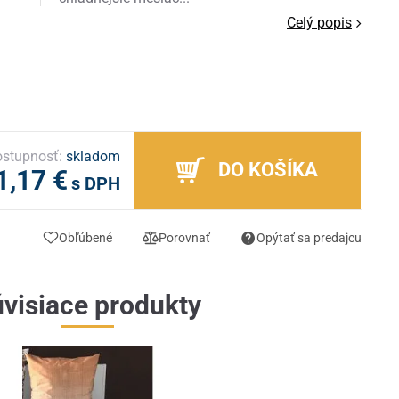
Celý popis
stupnosť:
skladom
DO KOŠÍKA
1,17 €
s DPH
Obľúbené
Porovnať
Opýtať sa predajcu
visiace produkty