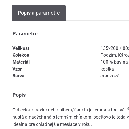
Popis a parametre
Parametre
Velikost
135x200 / 80
Kolekce
Podzim
,
Káro
Materiál
100 % bavlna -
Vzor
kostka
Barva
oranžová
Popis
Obliečka z bavlneného biberu/flanelu je jemná a hrejivá. Š
hustá a nadýchaná s jemným chĺpkom, pocitovo je teda 
Ideálna pre chladnejšie mesiace v roku.