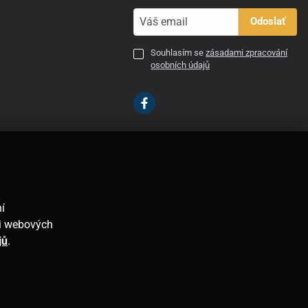
Odoslať
Souhlasím se
zásadami zpracování
osobních údajů
SK
í
ti webových
jů
.
E-shop vytvorila
SIMPLIA.cz