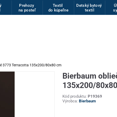
vý
Prehozy
Textil
Detský bytový
Ú
l
na posteľ
do kúpeľne
textil
s
ové 3773 Terracotta 135x200/80x80 cm
Bierbaum oblie
135x200/80x8
Kód produktu:
P19369
Výrobca:
Bierbaum