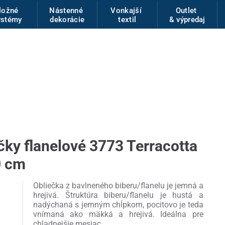
ložné
Nástenné
Vonkajší
Outlet
ystémy
dekorácie
textil
& výpredaj
čky flanelové 3773 Terracotta
0 cm
Obliečka z bavlneného biberu/flanelu je jemná a
hrejivá. Štruktúra biberu/flanelu je hustá a
nadýchaná s jemným chĺpkom, pocitovo je teda
vnímaná ako mäkká a hrejivá. Ideálna pre
chladnejšie mesiac...