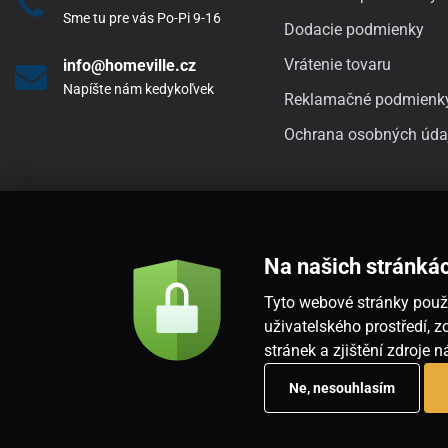
Sme tu pre vás Po-Pi 9-16
Dodacie podmienky
Vrátenie tovaru
info@homeville.cz
Napíšte nám kedykoľvek
Reklamačné podmienk
Ochrana osobných úda
Na našich stránká
Tyto webové stránky použí
uživatelského prostředí,
stránek a zjištění zdroje 
Ne, nesouhlasím
Copyright © 2026
www.housemania.sk
. Všetky práva vyhradené.