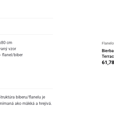
x80 cm
Flanelo
vaný vzor
Bierba
 flanel/biber
Terra
61,78
truktúra biberu/flanelu je
vnímaná ako mäkká a hrejivá.