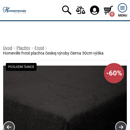
0
MENU
Úvod
Plachty
Froté
Homeville froté plachta českej výroby čierna 30cm výška
POSLEDNÍ ŠANCE
-60%