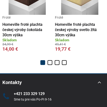
Froté
Froté
Homeville froté plachta
Homeville froté plachta
českej výroby čokoláda
českej výroby svetlo žltá
30cm výška
30cm výška
Skladom
Skladom
34,99 €
49,41 €
14,00 €
19,77 €
Kontakty
+421 233 329 129
Sme tu pre vás Po-Pi 9-16