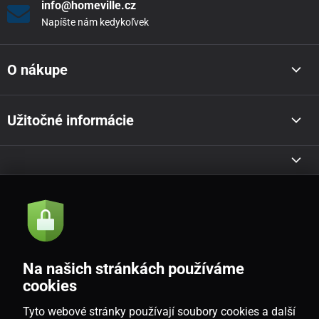
info@homeville.cz
Napíšte nám kedykoľvek
O nákupe
Užitočné informácie
Akcie a novinky e-mailom
Odoslať
Na našich stránkách používáme
Souhlasím se
zásadami zpracování osobních údajů
cookies
Tyto webové stránky používají soubory cookies a další