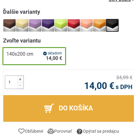
Ďalšie varianty
Zvoľte variantu
140x200 cm
skladom
14,00 €
34,99 €
+
14,00 €
-
s DPH
DO KOŠÍKA
Obľúbené
Porovnať
Opýtať sa predajcu