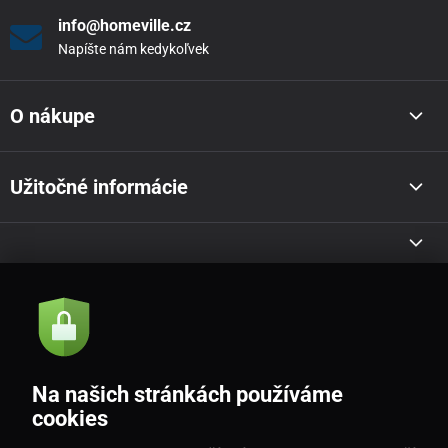
info@homeville.cz
Napíšte nám kedykoľvek
O nákupe
Užitočné informácie
Akcie a novinky e-mailom
Odoslať
Na našich stránkách používáme
Souhlasím se
zásadami zpracování osobních údajů
cookies