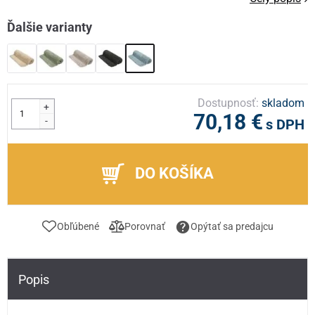
Ďalšie varianty
Dostupnosť:
skladom
+
70,18 €
-
s DPH
DO KOŠÍKA
Obľúbené
Porovnať
Opýtať sa predajcu
Popis