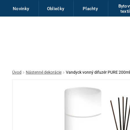
Byto
Novinky
Obliečky
Plachty
texti
Úvod
Nástenné dekorácie
Vandyck vonný difuzér PURE 200ml