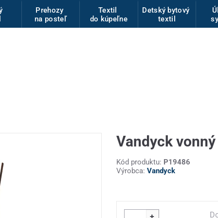
vý
Prehozy
Textil
Detský bytový
Ú
l
na posteľ
do kúpeľne
textil
s
Vandyck vonný
Kód produktu:
P19486
Výrobca:
Vandyck
Do
+