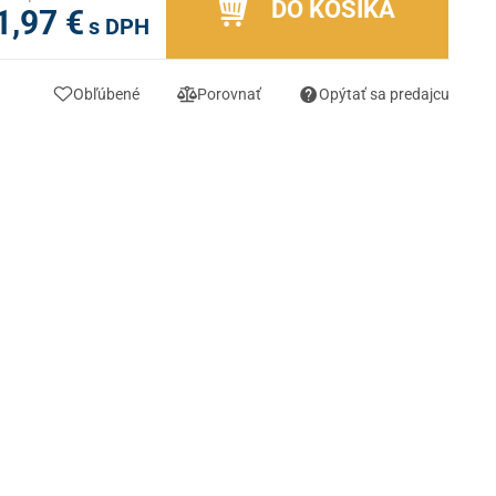
DO KOŠÍKA
1,97 €
s DPH
Obľúbené
Porovnať
Opýtať sa predajcu