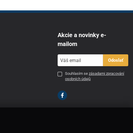
Akcie a novinky e-
mailom
Odoslať
Souhlasím se
zásadami zpracování
osobních údajů
SK