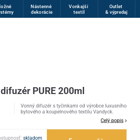
ložné
Nástenné
Vonkajší
Outlet
ystémy
dekorácie
textil
& výpredaj
 difuzér PURE 200ml
Vonný difuzér s tyčinkami od výrobce luxusního
bytového a koupelnového textilu Vandyck.
Celý popis
stupnosť:
skladom