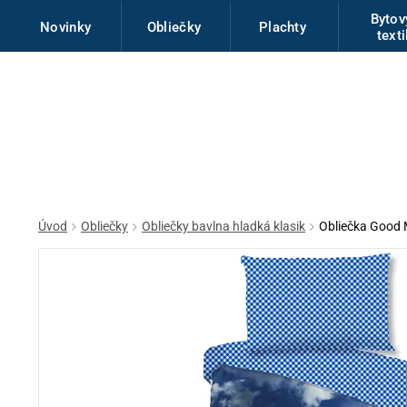
Byto
Novinky
Obliečky
Plachty
texti
Úvod
Obliečky
Obliečky bavlna hladká klasik
Obliečka Good