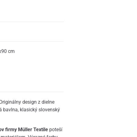
x90 cm
Originálny design z dielne
 bavlna, klasický slovenský
 firmy Müller Textile
poteší