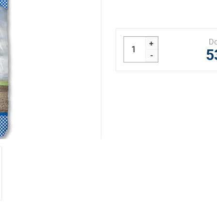
Do
+
5
-