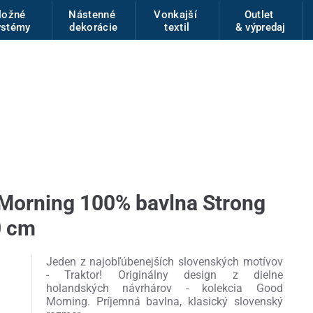
ložné
Nástenné
Vonkajší
Outlet
ystémy
dekorácie
textil
& výpredaj
Morning 100% bavlna Strong
0 cm
Jeden z najobľúbenejších slovenských motívov
- Traktor! Originálny design z dielne
holandských návrhárov - kolekcia Good
Morning. Príjemná bavlna, klasický slovenský