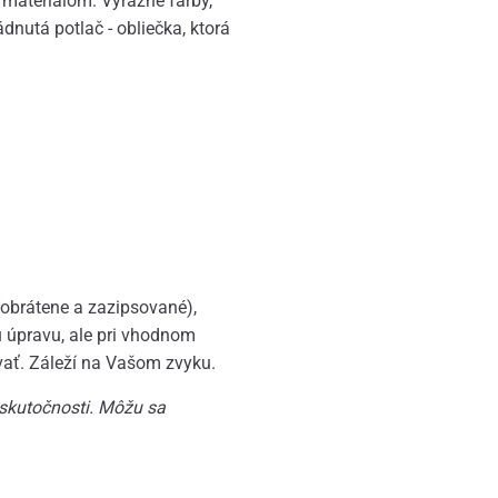
materiálom. Výrazné farby,
ádnutá potlač - obliečka, ktorá
(obrátene a zazipsované),
ú úpravu, ale pri vhodnom
vať. Záleží na Vašom zvyku.
 skutočnosti. Môžu sa