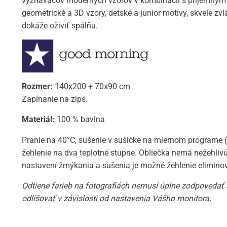
vyznávačov moderných vzorov v kombinácii s príjemným 
geometrické a 3D vzory, detské a junior motívy, skvele zvl
dokáže oživiť spálňu.
Rozmer:
140x200 + 70x90 cm
Zapínanie na zips.
Materiál:
100 % bavlna
Pranie na 40°C, sušenie v sušičke na miernom programe 
žehlenie na dva teplotné stupne. Obliečka nemá nežehliv
nastavení žmýkania a sušenia je možné žehlenie elimino
Odtiene farieb na fotografiách nemusí úplne zodpovedať
odlišovať v závislosti od nastavenia Vášho monitora.