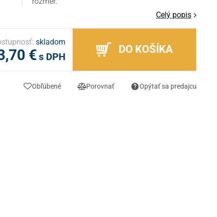
rozmer.
Celý popis
stupnosť:
skladom
DO KOŠÍKA
3,70 €
s DPH
Obľúbené
Porovnať
Opýtať sa predajcu