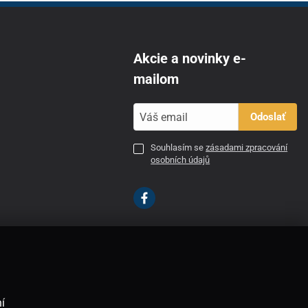
Akcie a novinky e-
mailom
Odoslať
Souhlasím se
zásadami zpracování
osobních údajů
SK
í