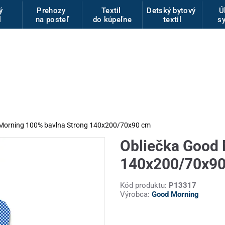
vý
Prehozy
Textil
Detský bytový
Ú
l
na posteľ
do kúpeľne
textil
s
 Morning 100% bavlna Strong 140x200/70x90 cm
Obliečka Good 
140x200/70x9
Kód produktu:
P13317
Výrobca:
Good Morning